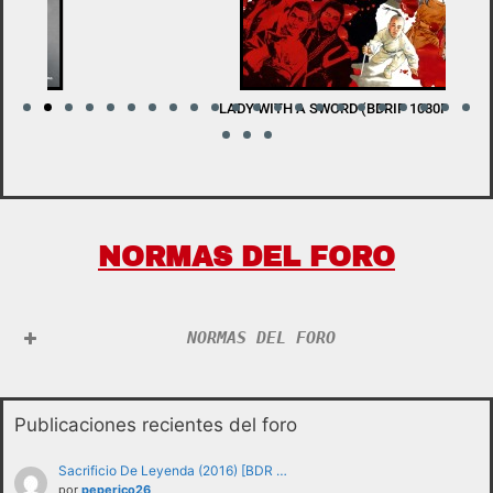
LADY WITH A SWORD (BDRIP 1080P) V.O.S.E
W
NORMAS DEL FORO
NORMAS DEL FORO
Publicaciones recientes del foro
Sacrificio De Leyenda (2016) [BDR …
por
peperico26