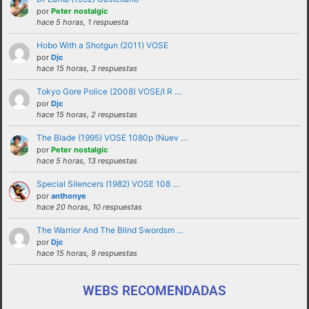
solucionadas en privado y no haciendo
por
Peter nostalgic
hace 5 horas, 1 respuesta
partícipes al resto de personas del foro.
Hobo With a Shotgun (2011) VOSE
No revelar ni hacer público en el foro la
por
Djc
identidad o datos personales de ningún
hace 15 horas, 3 respuestas
participante sin su consentimiento, como por
Tokyo Gore Police (2008) VOSE/I R …
ejemplo direcciones de email, ip’s externas,
por
Djc
etc
hace 15 horas, 2 respuestas
No enviar a los foros mensajes repetitivos
The Blade (1995) VOSE 1080p (Nuev …
En el Lenguaje web, escribir con letras
por
Peter nostalgic
hace 5 horas, 13 respuestas
mayusculas equivale a gritar, si no es esa su
intención sugerimos que lo evite.
Special Silencers (1982) VOSE 108 …
por
anthonye
Cualquier usuario que altere el buen
hace 20 horas, 10 respuestas
funcionamiento del foro mediante reiteradas
The Warrior And The Blind Swordsm …
quejas, desprecio a los moderadores y/o a la
por
Djc
administración o las normas de uso del foro
hace 15 horas, 9 respuestas
será expulsado del mismo.
WEBS RECOMENDADAS
funcionamiento de este