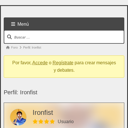
Menú
Foro
Perfil: Ironfist
Por favor,
Accede
o
Regístrate
para crear mensajes
y debates.
Perfil: Ironfist
Todo usuario puede colaborar subiendo cualquier
Ironfist
cosa referente a artes marciales
Usuario