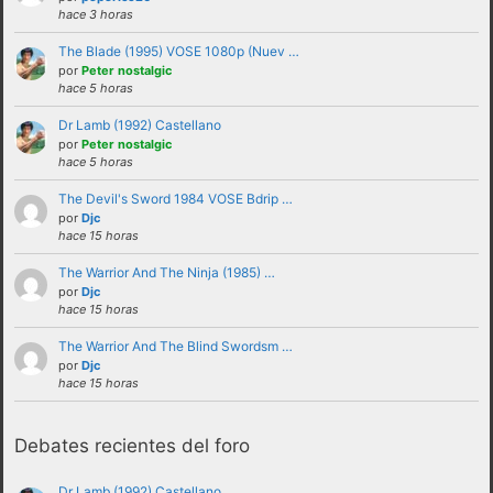
hace 3 horas
The Blade (1995) VOSE 1080p (Nuev …
por
Peter nostalgic
hace 5 horas
Dr Lamb (1992) Castellano
por
Peter nostalgic
hace 5 horas
The Devil's Sword 1984 VOSE Bdrip …
por
Djc
No se debe insultar a ningún usuario bajo
hace 15 horas
ninguna circunstancia. Se puede criticar,
The Warrior And The Ninja (1985) …
discutir e intercambiar opiniones sin
por
Djc
hace 15 horas
necesidad de recurrir al insulto.
No se debe hacer apología de la violencia, ni
The Warrior And The Blind Swordsm …
por
Djc
de forma verbal ni mostrando insignias,
hace 15 horas
banderas o similares que puedan
interpretarse como tales.
Debates recientes del foro
No trasladar a los foros discusiones a nivel
personal con otros usuarios.Estas deben ser
Dr Lamb (1992) Castellano