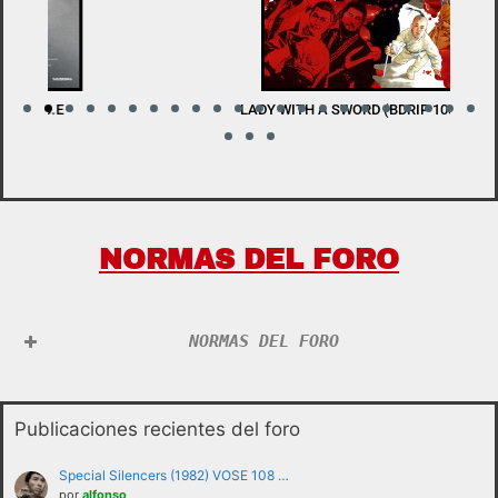
LADY WITH A SWORD (BDRIP 1080P) V.O.S.E
W
NORMAS DEL FORO
NORMAS DEL FORO
Publicaciones recientes del foro
Special Silencers (1982) VOSE 108 …
por
alfonso