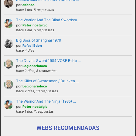
solucionadas en privado y no haciendo
por
alfonso
hace 1 día, 8 respuestas
partícipes al resto de personas del foro.
The Warrior And The Blind Swordsm …
No revelar ni hacer público en el foro la
por
Peter nostalgic
identidad o datos personales de ningún
hace 1 día, 6 respuestas
participante sin su consentimiento, como por
Big Boss of Shanghai 1979
ejemplo direcciones de email, ip’s externas,
por
Rafael Edon
etc
hace 4 días
No enviar a los foros mensajes repetitivos
The Devil's Sword 1984 VOSE Bdrip …
En el Lenguaje web, escribir con letras
por
Legionarioloco
hace 2 días, 8 respuestas
mayusculas equivale a gritar, si no es esa su
intención sugerimos que lo evite.
The Killer of Swordsmen / Drunken …
por
Legionarioloco
Cualquier usuario que altere el buen
hace 2 días, 10 respuestas
funcionamiento del foro mediante reiteradas
The Warrior And The Ninja (1985) …
quejas, desprecio a los moderadores y/o a la
por
Peter nostalgic
administración o las normas de uso del foro
hace 1 día, 7 respuestas
será expulsado del mismo.
WEBS RECOMENDADAS
funcionamiento de este