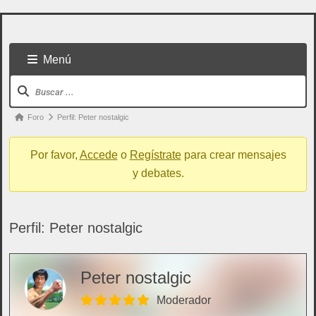
Menú
Foro
Perfil: Peter nostalgic
Por favor,
Accede
o
Regístrate
para crear mensajes
y debates.
Perfil: Peter nostalgic
Todo usuario puede colaborar subiendo cualquier
Peter nostalgic
cosa referente a artes marciales
Moderador