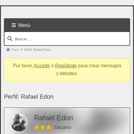
Menú
Foro
Perfil: Rafael Edon
Por favor,
Accede
o
Regístrate
para crear mensajes
y debates.
Perfil: Rafael Edon
Todo usuario puede colaborar subiendo cualquier
Rafael Edon
cosa referente a artes marciales
Usuario