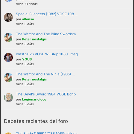
hace 13 horas
Special Silencers (1982) VOSE 108 …
por
alfonso
hace 2 días
The Warrior And The Blind Swordsm …
por
Peter nostalgic
hace 3 días
Blast 2026 VOSE WEBRip 1080. Imag …
por
YOUS
No se debe insultar a ningún usuario bajo
hace 3 días
ninguna circunstancia. Se puede criticar,
The Warrior And The Ninja (1985) …
discutir e intercambiar opiniones sin
por
Peter nostalgic
hace 3 días
necesidad de recurrir al insulto.
No se debe hacer apología de la violencia, ni
The Devil's Sword 1984 VOSE Bdrip …
por
Legionarioloco
de forma verbal ni mostrando insignias,
hace 3 días
banderas o similares que puedan
interpretarse como tales.
Debates recientes del foro
No trasladar a los foros discusiones a nivel
personal con otros usuarios.Estas deben ser
The Blade (1995) VOSE 1080p (Nuev …