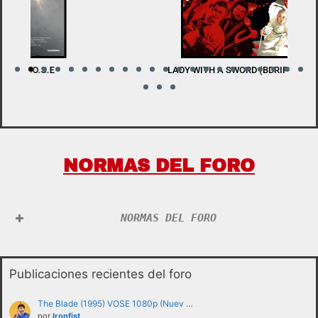
LADY WITH A SWORD (BDRIP 1080P) V.O.S.E
W
NORMAS DEL FORO
NORMAS DEL FORO
Publicaciones recientes del foro
The Blade (1995) VOSE 1080p (Nuev …
por
Ironfist