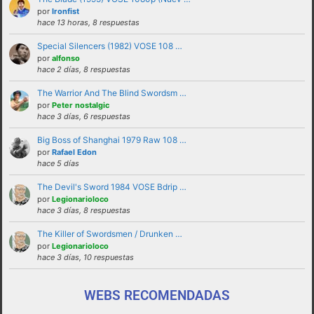
solucionadas en privado y no haciendo
por
Ironfist
hace 13 horas, 8 respuestas
partícipes al resto de personas del foro.
Special Silencers (1982) VOSE 108 …
No revelar ni hacer público en el foro la
por
alfonso
identidad o datos personales de ningún
hace 2 días, 8 respuestas
participante sin su consentimiento, como por
The Warrior And The Blind Swordsm …
ejemplo direcciones de email, ip’s externas,
por
Peter nostalgic
etc
hace 3 días, 6 respuestas
No enviar a los foros mensajes repetitivos
Big Boss of Shanghai 1979 Raw 108 …
En el Lenguaje web, escribir con letras
por
Rafael Edon
hace 5 días
mayusculas equivale a gritar, si no es esa su
intención sugerimos que lo evite.
The Devil's Sword 1984 VOSE Bdrip …
por
Legionarioloco
Cualquier usuario que altere el buen
hace 3 días, 8 respuestas
funcionamiento del foro mediante reiteradas
The Killer of Swordsmen / Drunken …
quejas, desprecio a los moderadores y/o a la
por
Legionarioloco
administración o las normas de uso del foro
hace 3 días, 10 respuestas
será expulsado del mismo.
WEBS RECOMENDADAS
funcionamiento de este