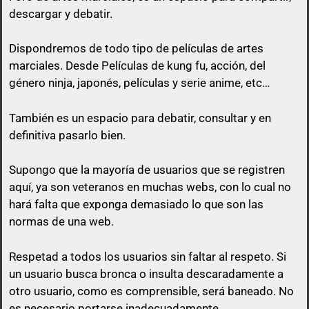
descargar y debatir.
Dispondremos de todo tipo de películas de artes
marciales. Desde Películas de kung fu, acción, del
género ninja, japonés, películas y serie anime, etc…
queda prohibido citar en los posts a
menos que esa cita tenga algo que ver con lo que
También es un espacio para debatir, consultar y en
vas a responder.
definitiva pasarlo bien.
El usuario que suba una peli, puede perfectamente
Supongo que la mayoría de usuarios que se registren
no poner el enlace ni a la vista, ni en spoiler y sólo
aquí, ya son veteranos en muchas webs, con lo cual no
pasarlo por privado en el momento que otro
hará falta que exponga demasiado lo que son las
usuario comente en su post con un comentario
normas de una web.
decente y relacionado con el mismo post.
Respetad a todos los usuarios sin faltar al respeto. Si
No vale un simple «Gracias», no vale «pásame el
un usuario busca bronca o insulta descaradamente a
enlace», ni nada parecido a mensajes escuetos de
otro usuario, como es comprensible, será baneado. No
esa índole
es necesario portarse inadecuadamente.