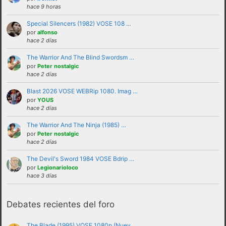
hace 9 horas
Special Silencers (1982) VOSE 108 …
por
alfonso
hace 2 días
The Warrior And The Blind Swordsm …
por
Peter nostalgic
hace 2 días
Blast 2026 VOSE WEBRip 1080. Imag …
por
YOUS
No se debe insultar a ningún usuario bajo
hace 2 días
ninguna circunstancia. Se puede criticar,
The Warrior And The Ninja (1985) …
discutir e intercambiar opiniones sin
por
Peter nostalgic
hace 2 días
necesidad de recurrir al insulto.
No se debe hacer apología de la violencia, ni
The Devil's Sword 1984 VOSE Bdrip …
por
Legionarioloco
de forma verbal ni mostrando insignias,
hace 3 días
banderas o similares que puedan
interpretarse como tales.
Debates recientes del foro
No trasladar a los foros discusiones a nivel
personal con otros usuarios.Estas deben ser
The Blade (1995) VOSE 1080p (Nuev …