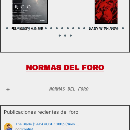
LADY WITH A SWORD (BDRIP 1080P) V.O.S.E
W
NORMAS DEL FORO
NORMAS DEL FORO
Publicaciones recientes del foro
The Blade (1995) VOSE 1080p (Nuev …
por
Ironfist