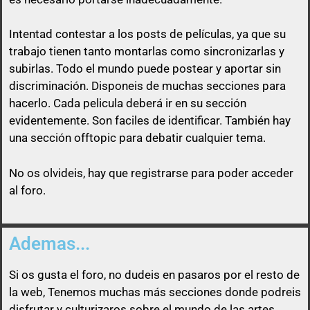
Intentad contestar a los posts de
películas
, ya que su
trabajo tienen tanto montarlas como sincronizarlas y
subirlas. Todo el mundo puede postear y aportar sin
discriminación. Disponeis de muchas secciones para
Así que un usuario que esconda su enlace, será
hacerlo. Cada pelicula deberá ir en su sección
libre de pasárselo a quien quiera sin ninguna
evidentemente. Son faciles de identificar. También hay
obligación
una sección offtopic para debatir cualquier tema.
No os olvideis, hay que registrarse para poder acceder
al foro.
Ademas...
Si os gusta el foro, no dudeis en pasaros por el resto de
la web, Tenemos muchas más secciones donde podreis
disfrutar y culturizaros sobre el mundo de las artes