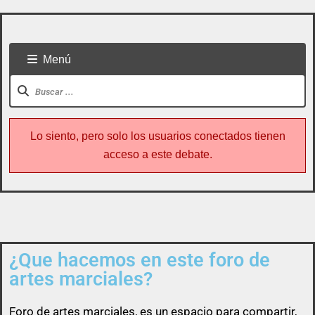
Menú
Lo siento, pero solo los usuarios conectados tienen
acceso a este debate.
¿Que hacemos en este foro de
Todo usuario puede colaborar subiendo cualquier
artes marciales?
cosa referente a artes marciales
Foro de
artes marciales
, es un espacio para compartir,