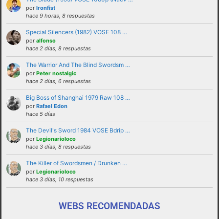
solucionadas en privado y no haciendo
por
Ironfist
hace 9 horas, 8 respuestas
partícipes al resto de personas del foro.
Special Silencers (1982) VOSE 108 …
No revelar ni hacer público en el foro la
por
alfonso
identidad o datos personales de ningún
hace 2 días, 8 respuestas
participante sin su consentimiento, como por
The Warrior And The Blind Swordsm …
ejemplo direcciones de email, ip’s externas,
por
Peter nostalgic
etc
hace 2 días, 6 respuestas
No enviar a los foros mensajes repetitivos
Big Boss of Shanghai 1979 Raw 108 …
En el Lenguaje web, escribir con letras
por
Rafael Edon
hace 5 días
mayusculas equivale a gritar, si no es esa su
intención sugerimos que lo evite.
The Devil's Sword 1984 VOSE Bdrip …
por
Legionarioloco
Cualquier usuario que altere el buen
hace 3 días, 8 respuestas
funcionamiento del foro mediante reiteradas
The Killer of Swordsmen / Drunken …
quejas, desprecio a los moderadores y/o a la
por
Legionarioloco
administración o las normas de uso del foro
hace 3 días, 10 respuestas
será expulsado del mismo.
WEBS RECOMENDADAS
funcionamiento de este