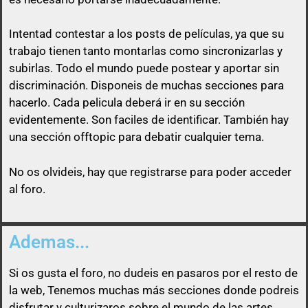
Intentad contestar a los posts de
películas
, ya que su
trabajo tienen tanto montarlas como sincronizarlas y
subirlas. Todo el mundo puede postear y aportar sin
discriminación. Disponeis de muchas secciones para
Así que un usuario que esconda su enlace, será
hacerlo. Cada pelicula deberá ir en su sección
libre de pasárselo a quien quiera sin ninguna
evidentemente. Son faciles de identificar. También hay
obligación
una sección offtopic para debatir cualquier tema.
No os olvideis, hay que registrarse para poder acceder
al foro.
Ademas...
Si os gusta el foro, no dudeis en pasaros por el resto de
la web, Tenemos muchas más secciones donde podreis
disfrutar y culturizaros sobre el mundo de las artes