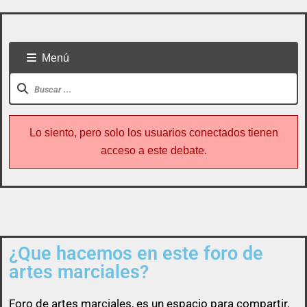
Menú
Lo siento, pero solo los usuarios conectados tienen
acceso a este debate.
¿Que hacemos en este foro de
Todo usuario puede colaborar subiendo cualquier
artes marciales?
cosa referente a artes marciales
Foro de
artes marciales
, es un espacio para compartir,