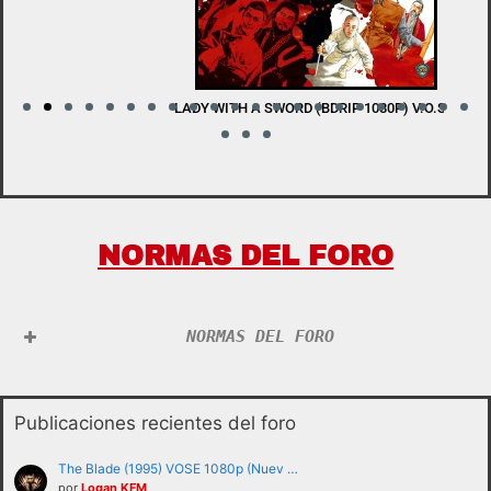
LADY WITH A SWORD (BDRIP 1080P) V.O.S.E
W
NORMAS DEL FORO
NORMAS DEL FORO
Publicaciones recientes del foro
The Blade (1995) VOSE 1080p (Nuev …
por
Logan KFM