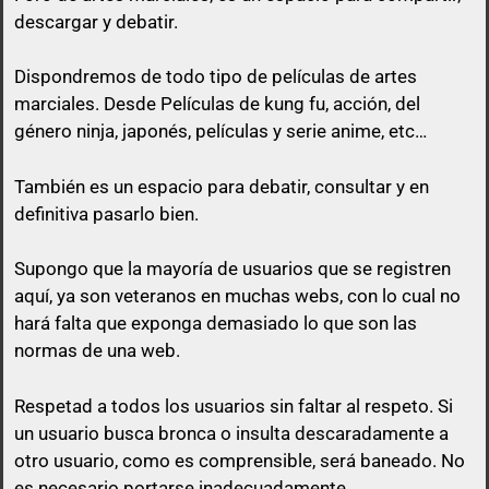
descargar y debatir.
Dispondremos de todo tipo de películas de artes
marciales. Desde Películas de kung fu, acción, del
género ninja, japonés, películas y serie anime, etc…
queda prohibido citar en los posts a
menos que esa cita tenga algo que ver con lo que
También es un espacio para debatir, consultar y en
vas a responder.
definitiva pasarlo bien.
El usuario que suba una peli, puede perfectamente
Supongo que la mayoría de usuarios que se registren
no poner el enlace ni a la vista, ni en spoiler y sólo
aquí, ya son veteranos en muchas webs, con lo cual no
pasarlo por privado en el momento que otro
hará falta que exponga demasiado lo que son las
usuario comente en su post con un comentario
normas de una web.
decente y relacionado con el mismo post.
Respetad a todos los usuarios sin faltar al respeto. Si
No vale un simple «Gracias», no vale «pásame el
un usuario busca bronca o insulta descaradamente a
enlace», ni nada parecido a mensajes escuetos de
otro usuario, como es comprensible, será baneado. No
esa índole
es necesario portarse inadecuadamente.