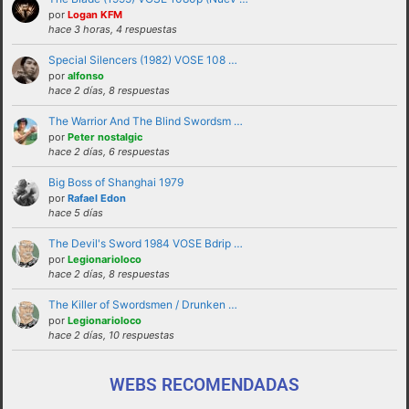
solucionadas en privado y no haciendo
por
Logan KFM
hace 3 horas, 4 respuestas
partícipes al resto de personas del foro.
Special Silencers (1982) VOSE 108 …
No revelar ni hacer público en el foro la
por
alfonso
identidad o datos personales de ningún
hace 2 días, 8 respuestas
participante sin su consentimiento, como por
The Warrior And The Blind Swordsm …
ejemplo direcciones de email, ip’s externas,
por
Peter nostalgic
etc
hace 2 días, 6 respuestas
No enviar a los foros mensajes repetitivos
Big Boss of Shanghai 1979
En el Lenguaje web, escribir con letras
por
Rafael Edon
hace 5 días
mayusculas equivale a gritar, si no es esa su
intención sugerimos que lo evite.
The Devil's Sword 1984 VOSE Bdrip …
por
Legionarioloco
Cualquier usuario que altere el buen
hace 2 días, 8 respuestas
funcionamiento del foro mediante reiteradas
The Killer of Swordsmen / Drunken …
quejas, desprecio a los moderadores y/o a la
por
Legionarioloco
administración o las normas de uso del foro
hace 2 días, 10 respuestas
será expulsado del mismo.
WEBS RECOMENDADAS
funcionamiento de este