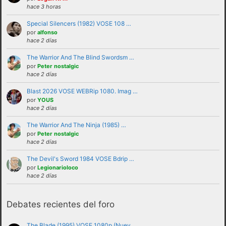
hace 3 horas
Special Silencers (1982) VOSE 108 …
por
alfonso
hace 2 días
The Warrior And The Blind Swordsm …
por
Peter nostalgic
hace 2 días
Blast 2026 VOSE WEBRip 1080. Imag …
por
YOUS
No se debe insultar a ningún usuario bajo
hace 2 días
ninguna circunstancia. Se puede criticar,
The Warrior And The Ninja (1985) …
discutir e intercambiar opiniones sin
por
Peter nostalgic
hace 2 días
necesidad de recurrir al insulto.
No se debe hacer apología de la violencia, ni
The Devil's Sword 1984 VOSE Bdrip …
por
Legionarioloco
de forma verbal ni mostrando insignias,
hace 2 días
banderas o similares que puedan
interpretarse como tales.
Debates recientes del foro
No trasladar a los foros discusiones a nivel
personal con otros usuarios.Estas deben ser
The Blade (1995) VOSE 1080p (Nuev …