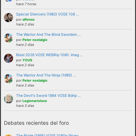
hace 7 horas
Special Silencers (1982) VOSE 108 …
por
alfonso
hace 2 días
The Warrior And The Blind Swordsm …
por
Peter nostalgic
hace 2 días
Blast 2026 VOSE WEBRip 1080. Imag …
por
YOUS
No se debe insultar a ningún usuario bajo
hace 2 días
ninguna circunstancia. Se puede criticar,
The Warrior And The Ninja (1985) …
discutir e intercambiar opiniones sin
por
Peter nostalgic
hace 2 días
necesidad de recurrir al insulto.
No se debe hacer apología de la violencia, ni
The Devil's Sword 1984 VOSE Bdrip …
por
Legionarioloco
de forma verbal ni mostrando insignias,
hace 3 días
banderas o similares que puedan
interpretarse como tales.
Debates recientes del foro
No trasladar a los foros discusiones a nivel
personal con otros usuarios.Estas deben ser
The Blade (1995) VOSE 1080p (Nuev …