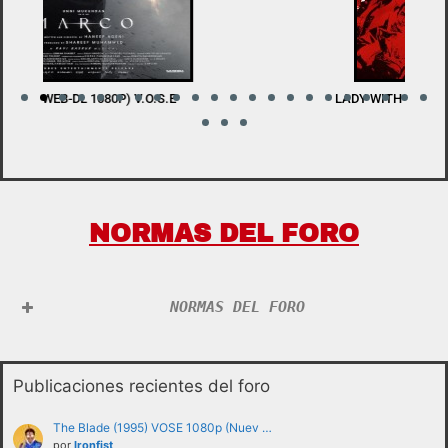
LADY WITH A SWORD (BDRIP 1080P) V.O.S.E
W
NORMAS DEL FORO
NORMAS DEL FORO
Publicaciones recientes del foro
The Blade (1995) VOSE 1080p (Nuev …
por
Ironfist