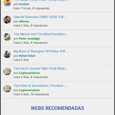
solucionadas en privado y no haciendo
por
Ironfist
hace 7 horas, 8 respuestas
partícipes al resto de personas del foro.
Special Silencers (1982) VOSE 108 …
No revelar ni hacer público en el foro la
por
alfonso
identidad o datos personales de ningún
hace 2 días, 8 respuestas
participante sin su consentimiento, como por
The Warrior And The Blind Swordsm …
ejemplo direcciones de email, ip’s externas,
por
Peter nostalgic
etc
hace 2 días, 6 respuestas
No enviar a los foros mensajes repetitivos
Big Boss of Shanghai 1979 Raw 108 …
En el Lenguaje web, escribir con letras
por
Rafael Edon
hace 5 días
mayusculas equivale a gritar, si no es esa su
intención sugerimos que lo evite.
The Devil's Sword 1984 VOSE Bdrip …
por
Legionarioloco
Cualquier usuario que altere el buen
hace 3 días, 8 respuestas
funcionamiento del foro mediante reiteradas
The Killer of Swordsmen / Drunken …
quejas, desprecio a los moderadores y/o a la
por
Legionarioloco
administración o las normas de uso del foro
hace 3 días, 10 respuestas
será expulsado del mismo.
WEBS RECOMENDADAS
funcionamiento de este