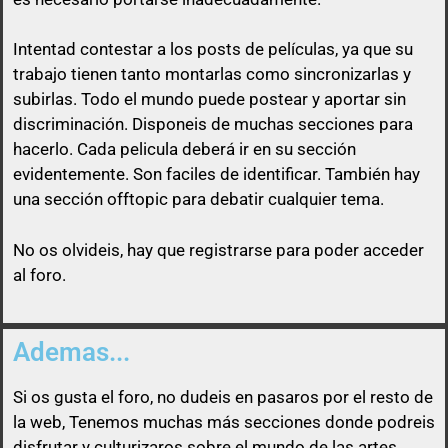
Intentad contestar a los posts de
películas
, ya que su
trabajo tienen tanto montarlas como sincronizarlas y
subirlas. Todo el mundo puede postear y aportar sin
discriminación. Disponeis de muchas secciones para
Así que un usuario que esconda su enlace, será
hacerlo. Cada pelicula deberá ir en su sección
libre de pasárselo a quien quiera sin ninguna
evidentemente. Son faciles de identificar. También hay
obligación
una sección offtopic para debatir cualquier tema.
No os olvideis, hay que registrarse para poder acceder
al foro.
Ademas...
Si os gusta el foro, no dudeis en pasaros por el resto de
la web, Tenemos muchas más secciones donde podreis
disfrutar y culturizaros sobre el mundo de las artes