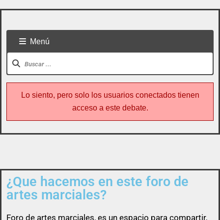
Menú
Lo siento, pero solo los usuarios conectados tienen
acceso a este debate.
¿Que hacemos en este foro de
Todo usuario puede colaborar subiendo cualquier
artes marciales?
cosa referente a artes marciales
Foro de
artes marciales
, es un espacio para compartir,