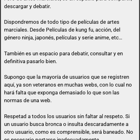
descargar y debatir.
Dispondremos de todo tipo de películas de artes
marciales. Desde Películas de kung fu, acción, del
género ninja, japonés, películas y serie anime, etc…
queda prohibido citar en los posts a
menos que esa cita tenga algo que ver con lo que
También es un espacio para debatir, consultar y en
vas a responder.
definitiva pasarlo bien.
El usuario que suba una peli, puede perfectamente
Supongo que la mayoría de usuarios que se registren
no poner el enlace ni a la vista, ni en spoiler y sólo
aquí, ya son veteranos en muchas webs, con lo cual no
pasarlo por privado en el momento que otro
hará falta que exponga demasiado lo que son las
usuario comente en su post con un comentario
normas de una web.
decente y relacionado con el mismo post.
Respetad a todos los usuarios sin faltar al respeto. Si
No vale un simple «Gracias», no vale «pásame el
un usuario busca bronca o insulta descaradamente a
enlace», ni nada parecido a mensajes escuetos de
otro usuario, como es comprensible, será baneado. No
esa índole
es necesario portarse inadecuadamente.