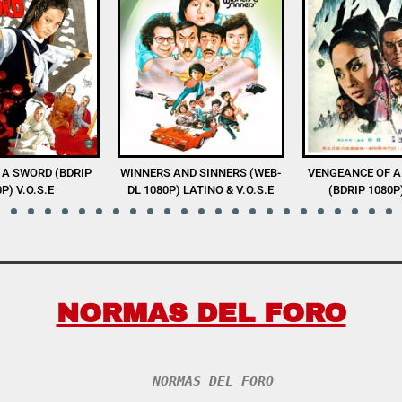
D SINNERS (WEB-
VENGEANCE OF A SNOW GIRL
THE SHAOLIN BO
LATINO & V.O.S.E
(BDRIP 1080P) V.O.S.E
1080P) V.
NORMAS DEL FORO
NORMAS DEL FORO