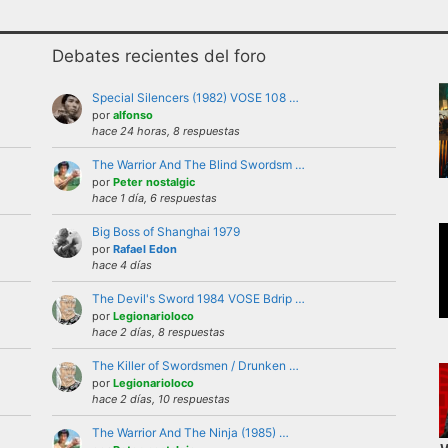
Debates recientes del foro
Special Silencers (1982) VOSE 108 …
por
alfonso
hace 24 horas, 8 respuestas
The Warrior And The Blind Swordsm …
uario bajo ninguna circunstancia. Se puede criticar, discutir
por
Peter nostalgic
hace 1 día, 6 respuestas
 violencia, ni de forma verbal ni mostrando insignias, band
Big Boss of Shanghai 1979
por
Rafael Edon
hace 4 días
iones a nivel personal con otros usuarios.Estas deben ser 
The Devil's Sword 1984 VOSE Bdrip …
del foro.
por
Legionarioloco
el foro la identidad o datos personales de ningún participan
hace 2 días, 8 respuestas
’s externas, etc
The Killer of Swordsmen / Drunken …
repetitivos
por
Legionarioloco
hace 2 días, 10 respuestas
 letras mayusculas equivale a gritar, si no es esa su intenci
 buen funcionamiento del foro mediante reiteradas quejas, d
The Warrior And The Ninja (1985) …