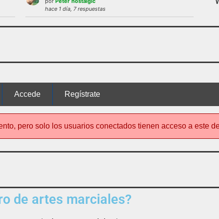
por
Peter nostalgic
 uso del foro será expulsado del mismo.
hace 1 día, 7 respuestas
nto de este foro
no es el típico de «lle
Accede
Regístrate
ento, pero solo los usuarios conectados tienen acceso a este d
o de artes marciales?