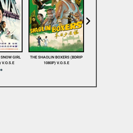
XERS (BDRIP
DEVA (WEB-DL 1080P) V.O.S.E
A TASTE OF COLD S
O.S.E
(WEBRIP 1080P) V.O.