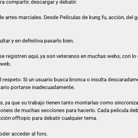
ra compartir, descargar y debatir.
o cualquier cosa referente a artes marciales
artes marciales. Desde Películas de kung fu, acción, del gén
queda prohibido citar en los posts
tar y en definitiva pasarlo bien.
e registren aquí, ya son veteranos en muchas webs, con lo 
rfectamente no poner el enlace ni a la vista, ni en spoiler
 web.
 su post con un comentario decente y relacionado con e
al respeto. Si un usuario busca bronca o insulta descaradam
 «pásame el enlace», ni nada parecido a mensajes escueto
sario portarse inadecuadamente.
as
, ya que su trabajo tienen tanto montarlas como sincroniz
sponeis de muchas secciones para hacerlo. Cada pelicula de
lace, será libre de pasárselo a quien quiera sin ninguna o
cción offtopic para debatir cualquier tema.
oder acceder al foro.