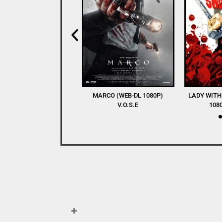
RCO (WEB-DL 1080P)
LADY WITH A SWORD (BDRIP
WINNERS AN
V.O.S.E
1080P) V.O.S.E
DL 1080P) 