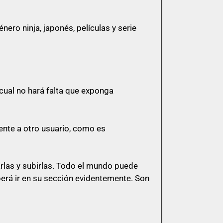
ero ninja, japonés, películas y serie
 a menos que esa cita tenga algo que ver
cual no hará falta que exponga
 y sólo pasarlo por privado en el
l mismo post.
ente a otro usuario, como es
s de esa índole
arlas y subirlas. Todo el mundo puede
berá ir en su sección evidentemente. Son
bligación