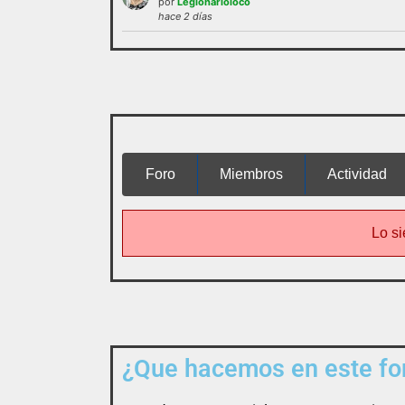
por
Legionarioloco
administración o las normas de
hace 2 días
funcionamie
interactuar e integrarse
Foro
Miembros
Actividad
Lo si
¿Que hacemos en este for