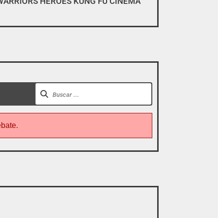
WARRIORS HEROES KUNG FU CINEMA
gar, descargar y pirarse».
ebate.