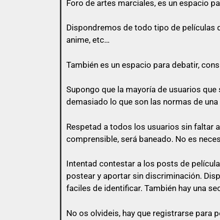
Foro de
artes marciales
, es un espacio pa
Todo usuario puede colaborar subiend
Dispondremos de todo tipo de películas de 
anime, etc…
También es un espacio para debatir, consul
con lo que vas a responder.
Supongo que la mayoría de usuarios que s
El usuario que suba una peli, puede pe
demasiado lo que son las normas de una
momento que otro usuario comente en
Respetad a todos los usuarios sin faltar 
No vale un simple «Gracias», no vale
comprensible, será baneado. No es nece
Intentad contestar a los posts de
películ
postear y aportar sin discriminación. Di
Así que un usuario que esconda su en
faciles de identificar. También hay una se
No os olvideis, hay que registrarse para p