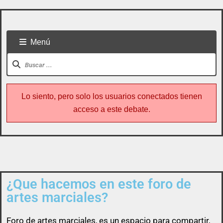
Menú
Lo siento, pero solo los usuarios conectados tienen
acceso a este debate.
¿Que hacemos en este foro de
Todo usuario puede colaborar subiendo cualquier
artes marciales?
cosa referente a artes marciales
Foro de
artes marciales
, es un espacio para compartir,