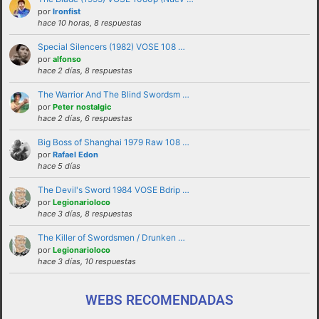
solucionadas en privado y no haciendo
por
Ironfist
hace 10 horas, 8 respuestas
partícipes al resto de personas del foro.
Special Silencers (1982) VOSE 108 …
No revelar ni hacer público en el foro la
por
alfonso
identidad o datos personales de ningún
hace 2 días, 8 respuestas
participante sin su consentimiento, como por
The Warrior And The Blind Swordsm …
ejemplo direcciones de email, ip’s externas,
por
Peter nostalgic
etc
hace 2 días, 6 respuestas
No enviar a los foros mensajes repetitivos
Big Boss of Shanghai 1979 Raw 108 …
En el Lenguaje web, escribir con letras
por
Rafael Edon
hace 5 días
mayusculas equivale a gritar, si no es esa su
intención sugerimos que lo evite.
The Devil's Sword 1984 VOSE Bdrip …
por
Legionarioloco
Cualquier usuario que altere el buen
hace 3 días, 8 respuestas
funcionamiento del foro mediante reiteradas
The Killer of Swordsmen / Drunken …
quejas, desprecio a los moderadores y/o a la
por
Legionarioloco
administración o las normas de uso del foro
hace 3 días, 10 respuestas
será expulsado del mismo.
WEBS RECOMENDADAS
funcionamiento de este