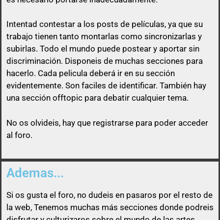
Intentad contestar a los posts de
películas
, ya que su
trabajo tienen tanto montarlas como sincronizarlas y
subirlas. Todo el mundo puede postear y aportar sin
discriminación. Disponeis de muchas secciones para
Así que un usuario que esconda su enlace, será
hacerlo. Cada pelicula deberá ir en su sección
libre de pasárselo a quien quiera sin ninguna
evidentemente. Son faciles de identificar. También hay
obligación
una sección offtopic para debatir cualquier tema.
No os olvideis, hay que registrarse para poder acceder
al foro.
Ademas...
Si os gusta el foro, no dudeis en pasaros por el resto de
la web, Tenemos muchas más secciones donde podreis
disfrutar y culturizaros sobre el mundo de las artes