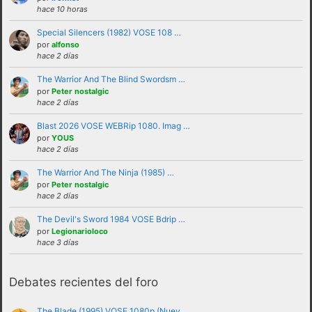
hace 10 horas
Special Silencers (1982) VOSE 108 …
por
alfonso
hace 2 días
The Warrior And The Blind Swordsm …
por
Peter nostalgic
hace 2 días
Blast 2026 VOSE WEBRip 1080. Imag …
por
YOUS
No se debe insultar a ningún usuario bajo
hace 2 días
ninguna circunstancia. Se puede criticar,
The Warrior And The Ninja (1985) …
discutir e intercambiar opiniones sin
por
Peter nostalgic
hace 2 días
necesidad de recurrir al insulto.
No se debe hacer apología de la violencia, ni
The Devil's Sword 1984 VOSE Bdrip …
por
Legionarioloco
de forma verbal ni mostrando insignias,
hace 3 días
banderas o similares que puedan
interpretarse como tales.
Debates recientes del foro
No trasladar a los foros discusiones a nivel
personal con otros usuarios.Estas deben ser
The Blade (1995) VOSE 1080p (Nuev …