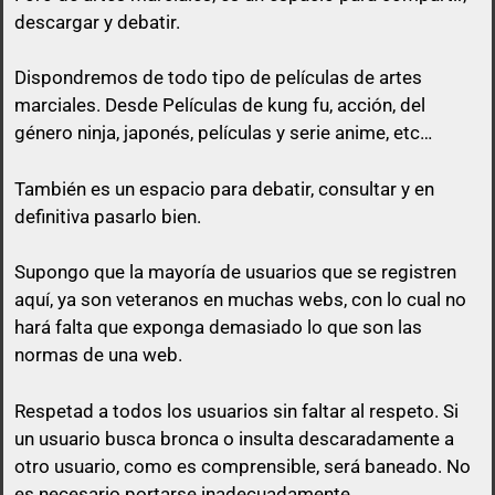
descargar y debatir.
Dispondremos de todo tipo de películas de artes
marciales. Desde Películas de kung fu, acción, del
género ninja, japonés, películas y serie anime, etc…
queda prohibido citar en los posts a
menos que esa cita tenga algo que ver con lo que
También es un espacio para debatir, consultar y en
vas a responder.
definitiva pasarlo bien.
El usuario que suba una peli, puede perfectamente
Supongo que la mayoría de usuarios que se registren
no poner el enlace ni a la vista, ni en spoiler y sólo
aquí, ya son veteranos en muchas webs, con lo cual no
pasarlo por privado en el momento que otro
hará falta que exponga demasiado lo que son las
usuario comente en su post con un comentario
normas de una web.
decente y relacionado con el mismo post.
Respetad a todos los usuarios sin faltar al respeto. Si
No vale un simple «Gracias», no vale «pásame el
un usuario busca bronca o insulta descaradamente a
enlace», ni nada parecido a mensajes escuetos de
otro usuario, como es comprensible, será baneado. No
esa índole
es necesario portarse inadecuadamente.