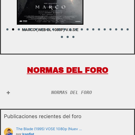
LADY WITH A SWORD (BDRIP 1080P) V.O.S.E
W
NORMAS DEL FORO
NORMAS DEL FORO
Publicaciones recientes del foro
The Blade (1995) VOSE 1080p (Nuev …
por
Ironfist