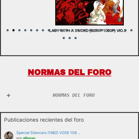
LADY WITH A SWORD (BDRIP 1080P) V.O.S.E
W
NORMAS DEL FORO
NORMAS DEL FORO
Publicaciones recientes del foro
Special Silencers (1982) VOSE 108 …
por
alfonso