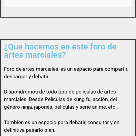
Así que un usuario que esconda su enlace, será
¿Que hacemos en este foro de
libre de pasárselo a quien quiera sin ninguna
artes marciales?
obligación
Foro de
artes marciales
, es un espacio para compartir,
descargar y debatir.
Dispondremos de todo tipo de películas de artes
marciales. Desde Películas de kung fu, acción, del
género ninja, japonés, películas y serie anime, etc…
También es un espacio para debatir, consultar y en
definitiva pasarlo bien.