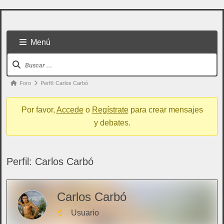
Menú
Foro
Perfil: Carlos Carbó
Por favor,
Accede
o
Regístrate
para crear mensajes
y debates.
Perfil: Carlos Carbó
Todo usuario puede colaborar subiendo cualquier
Carlos Carbó
cosa referente a artes marciales
Usuario