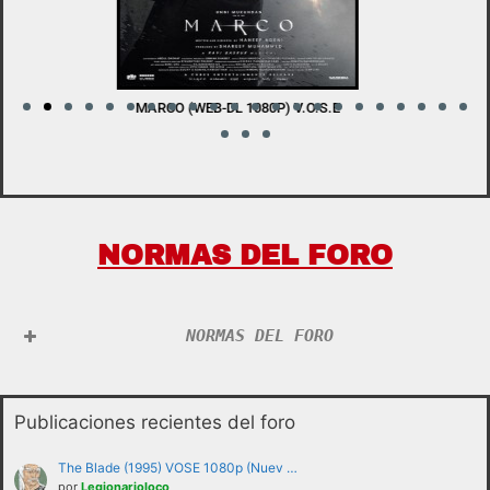
LADY WITH A SWORD (BDRIP 1080P) V.O.S.E
W
NORMAS DEL FORO
NORMAS DEL FORO
Publicaciones recientes del foro
The Blade (1995) VOSE 1080p (Nuev …
por
Legionarioloco