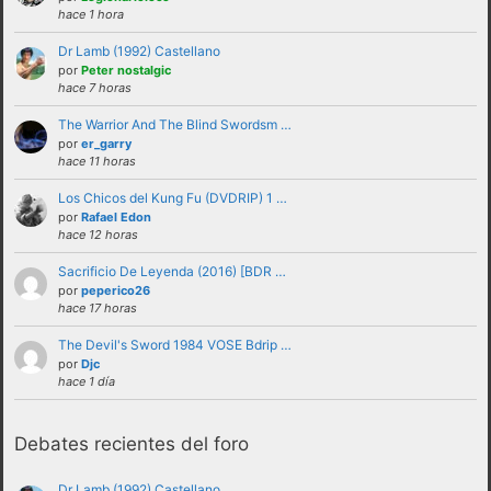
hace 1 hora
Dr Lamb (1992) Castellano
por
Peter nostalgic
hace 7 horas
The Warrior And The Blind Swordsm …
por
er_garry
hace 11 horas
Los Chicos del Kung Fu (DVDRIP) 1 …
por
Rafael Edon
No se debe insultar a ningún usuario bajo
hace 12 horas
ninguna circunstancia. Se puede criticar,
Sacrificio De Leyenda (2016) [BDR …
discutir e intercambiar opiniones sin
por
peperico26
hace 17 horas
necesidad de recurrir al insulto.
No se debe hacer apología de la violencia, ni
The Devil's Sword 1984 VOSE Bdrip …
por
Djc
de forma verbal ni mostrando insignias,
hace 1 día
banderas o similares que puedan
interpretarse como tales.
Debates recientes del foro
No trasladar a los foros discusiones a nivel
personal con otros usuarios.Estas deben ser
Dr Lamb (1992) Castellano