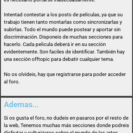
Intentad contestar a los posts de
películas
, ya que su
trabajo tienen tanto montarlas como sincronizarlas y
subirlas. Todo el mundo puede postear y aportar sin
discriminación. Disponeis de muchas secciones para
Así que un usuario que esconda su enlace, será
hacerlo. Cada pelicula deberá ir en su sección
libre de pasárselo a quien quiera sin ninguna
evidentemente. Son faciles de identificar. También hay
obligación
una sección offtopic para debatir cualquier tema.
No os olvideis, hay que registrarse para poder acceder
al foro.
Ademas...
Si os gusta el foro, no dudeis en pasaros por el resto de
la web, Tenemos muchas más secciones donde podreis
disfrutar y culturizaros sobre el mundo de las artes