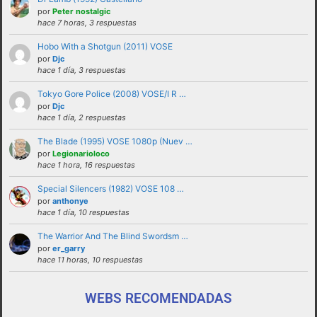
solucionadas en privado y no haciendo
por
Peter nostalgic
hace 7 horas, 3 respuestas
partícipes al resto de personas del foro.
Hobo With a Shotgun (2011) VOSE
No revelar ni hacer público en el foro la
por
Djc
identidad o datos personales de ningún
hace 1 día, 3 respuestas
participante sin su consentimiento, como por
Tokyo Gore Police (2008) VOSE/I R …
ejemplo direcciones de email, ip’s externas,
por
Djc
etc
hace 1 día, 2 respuestas
No enviar a los foros mensajes repetitivos
The Blade (1995) VOSE 1080p (Nuev …
En el Lenguaje web, escribir con letras
por
Legionarioloco
hace 1 hora, 16 respuestas
mayusculas equivale a gritar, si no es esa su
intención sugerimos que lo evite.
Special Silencers (1982) VOSE 108 …
por
anthonye
Cualquier usuario que altere el buen
hace 1 día, 10 respuestas
funcionamiento del foro mediante reiteradas
The Warrior And The Blind Swordsm …
quejas, desprecio a los moderadores y/o a la
por
er_garry
administración o las normas de uso del foro
hace 11 horas, 10 respuestas
será expulsado del mismo.
WEBS RECOMENDADAS
funcionamiento de este