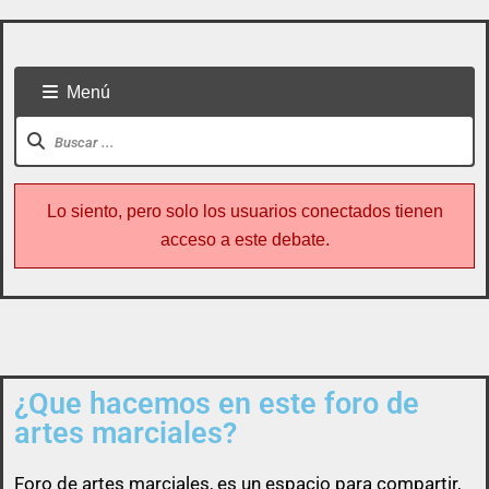
Menú
Lo siento, pero solo los usuarios conectados tienen
acceso a este debate.
¿Que hacemos en este foro de
Todo usuario puede colaborar subiendo cualquier
artes marciales?
cosa referente a artes marciales
Foro de
artes marciales
, es un espacio para compartir,