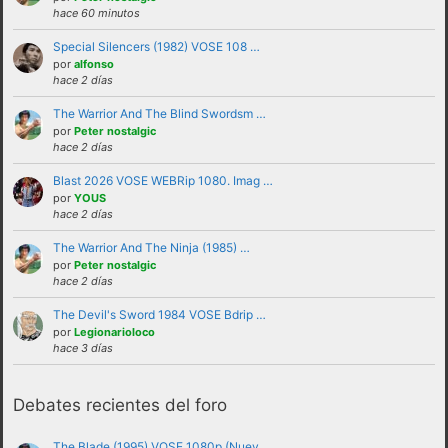
hace 60 minutos
Special Silencers (1982) VOSE 108 …
por
alfonso
hace 2 días
The Warrior And The Blind Swordsm …
por
Peter nostalgic
hace 2 días
Blast 2026 VOSE WEBRip 1080. Imag …
por
YOUS
No se debe insultar a ningún usuario bajo
hace 2 días
ninguna circunstancia. Se puede criticar,
The Warrior And The Ninja (1985) …
discutir e intercambiar opiniones sin
por
Peter nostalgic
hace 2 días
necesidad de recurrir al insulto.
No se debe hacer apología de la violencia, ni
The Devil's Sword 1984 VOSE Bdrip …
por
Legionarioloco
de forma verbal ni mostrando insignias,
hace 3 días
banderas o similares que puedan
interpretarse como tales.
Debates recientes del foro
No trasladar a los foros discusiones a nivel
personal con otros usuarios.Estas deben ser
The Blade (1995) VOSE 1080p (Nuev …