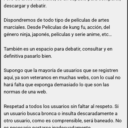
descargar y debatir.
Dispondremos de todo tipo de películas de artes
marciales. Desde Películas de kung fu, acción, del
género ninja, japonés, películas y serie anime, etc…
queda prohibido citar en los posts a
menos que esa cita tenga algo que ver con lo que
También es un espacio para debatir, consultar y en
vas a responder.
definitiva pasarlo bien.
El usuario que suba una peli, puede perfectamente
Supongo que la mayoría de usuarios que se registren
no poner el enlace ni a la vista, ni en spoiler y sólo
aquí, ya son veteranos en muchas webs, con lo cual no
pasarlo por privado en el momento que otro
hará falta que exponga demasiado lo que son las
usuario comente en su post con un comentario
normas de una web.
decente y relacionado con el mismo post.
Respetad a todos los usuarios sin faltar al respeto. Si
No vale un simple «Gracias», no vale «pásame el
un usuario busca bronca o insulta descaradamente a
enlace», ni nada parecido a mensajes escuetos de
otro usuario, como es comprensible, será baneado. No
esa índole
es necesario portarse inadecuadamente.