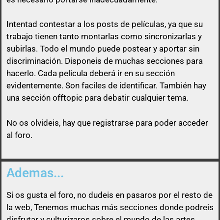
Intentad contestar a los posts de
películas
, ya que su
trabajo tienen tanto montarlas como sincronizarlas y
subirlas. Todo el mundo puede postear y aportar sin
discriminación. Disponeis de muchas secciones para
Así que un usuario que esconda su enlace, será
hacerlo. Cada pelicula deberá ir en su sección
libre de pasárselo a quien quiera sin ninguna
evidentemente. Son faciles de identificar. También hay
obligación
una sección offtopic para debatir cualquier tema.
No os olvideis, hay que registrarse para poder acceder
al foro.
Ademas...
Si os gusta el foro, no dudeis en pasaros por el resto de
la web, Tenemos muchas más secciones donde podreis
disfrutar y culturizaros sobre el mundo de las artes