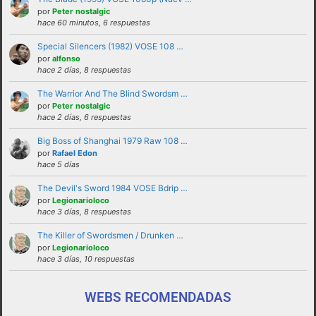
solucionadas en privado y no haciendo
por
Peter nostalgic
hace 60 minutos, 6 respuestas
partícipes al resto de personas del foro.
Special Silencers (1982) VOSE 108 …
No revelar ni hacer público en el foro la
por
alfonso
identidad o datos personales de ningún
hace 2 días, 8 respuestas
participante sin su consentimiento, como por
The Warrior And The Blind Swordsm …
ejemplo direcciones de email, ip’s externas,
por
Peter nostalgic
etc
hace 2 días, 6 respuestas
No enviar a los foros mensajes repetitivos
Big Boss of Shanghai 1979 Raw 108 …
En el Lenguaje web, escribir con letras
por
Rafael Edon
hace 5 días
mayusculas equivale a gritar, si no es esa su
intención sugerimos que lo evite.
The Devil's Sword 1984 VOSE Bdrip …
por
Legionarioloco
Cualquier usuario que altere el buen
hace 3 días, 8 respuestas
funcionamiento del foro mediante reiteradas
The Killer of Swordsmen / Drunken …
quejas, desprecio a los moderadores y/o a la
por
Legionarioloco
administración o las normas de uso del foro
hace 3 días, 10 respuestas
será expulsado del mismo.
WEBS RECOMENDADAS
funcionamiento de este