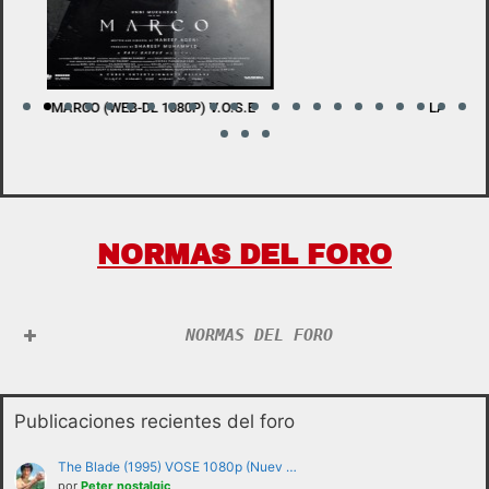
LADY WITH A SWORD (BDRIP 1080P) V.O.S.E
W
NORMAS DEL FORO
NORMAS DEL FORO
Publicaciones recientes del foro
The Blade (1995) VOSE 1080p (Nuev …
por
Peter nostalgic