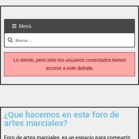
Menú
Lo siento, pero solo los usuarios conectados tienen
acceso a este debate.
¿Que hacemos en este foro de
Todo usuario puede colaborar subiendo cualquier
artes marciales?
cosa referente a artes marciales
Foro de
artes marciales
, es un espacio para compartir,