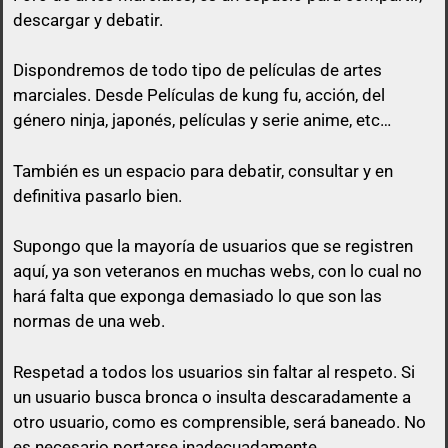
descargar y debatir.
Dispondremos de todo tipo de películas de artes
marciales. Desde Películas de kung fu, acción, del
género ninja, japonés, películas y serie anime, etc…
queda prohibido citar en los posts a
menos que esa cita tenga algo que ver con lo que
También es un espacio para debatir, consultar y en
vas a responder.
definitiva pasarlo bien.
El usuario que suba una peli, puede perfectamente
Supongo que la mayoría de usuarios que se registren
no poner el enlace ni a la vista, ni en spoiler y sólo
aquí, ya son veteranos en muchas webs, con lo cual no
pasarlo por privado en el momento que otro
hará falta que exponga demasiado lo que son las
usuario comente en su post con un comentario
normas de una web.
decente y relacionado con el mismo post.
Respetad a todos los usuarios sin faltar al respeto. Si
No vale un simple «Gracias», no vale «pásame el
un usuario busca bronca o insulta descaradamente a
enlace», ni nada parecido a mensajes escuetos de
otro usuario, como es comprensible, será baneado. No
esa índole
es necesario portarse inadecuadamente.