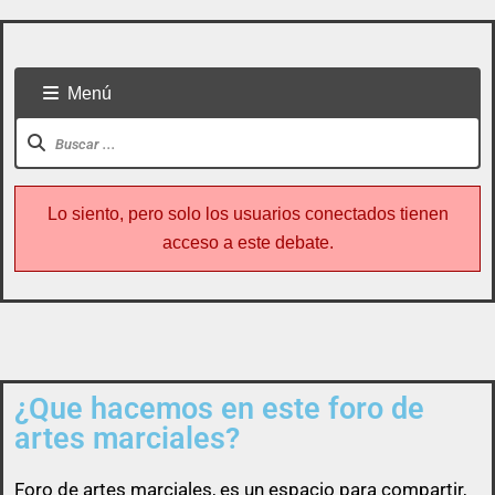
Menú
Lo siento, pero solo los usuarios conectados tienen
acceso a este debate.
¿Que hacemos en este foro de
Todo usuario puede colaborar subiendo cualquier
artes marciales?
cosa referente a artes marciales
Foro de
artes marciales
, es un espacio para compartir,