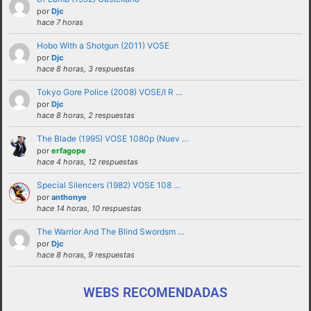
solucionadas en privado y no haciendo
por
Djc
hace 7 horas
partícipes al resto de personas del foro.
Hobo With a Shotgun (2011) VOSE
No revelar ni hacer público en el foro la
por
Djc
identidad o datos personales de ningún
hace 8 horas, 3 respuestas
participante sin su consentimiento, como por
Tokyo Gore Police (2008) VOSE/I R …
ejemplo direcciones de email, ip’s externas,
por
Djc
etc
hace 8 horas, 2 respuestas
No enviar a los foros mensajes repetitivos
The Blade (1995) VOSE 1080p (Nuev …
En el Lenguaje web, escribir con letras
por
erfagope
hace 4 horas, 12 respuestas
mayusculas equivale a gritar, si no es esa su
intención sugerimos que lo evite.
Special Silencers (1982) VOSE 108 …
por
anthonye
Cualquier usuario que altere el buen
hace 14 horas, 10 respuestas
funcionamiento del foro mediante reiteradas
The Warrior And The Blind Swordsm …
quejas, desprecio a los moderadores y/o a la
por
Djc
administración o las normas de uso del foro
hace 8 horas, 9 respuestas
será expulsado del mismo.
WEBS RECOMENDADAS
funcionamiento de este