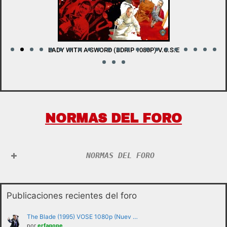
LADY WITH A SWORD (BDRIP 1080P) V.O.S.E
W
NORMAS DEL FORO
NORMAS DEL FORO
Publicaciones recientes del foro
The Blade (1995) VOSE 1080p (Nuev …
por
erfagope