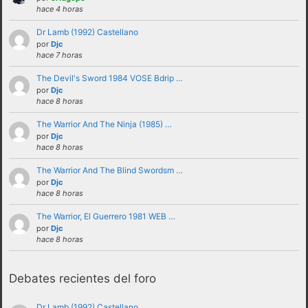
hace 4 horas
Dr Lamb (1992) Castellano
por
Djc
hace 7 horas
The Devil's Sword 1984 VOSE Bdrip …
por
Djc
hace 8 horas
The Warrior And The Ninja (1985) …
por
Djc
No se debe insultar a ningún usuario bajo
hace 8 horas
ninguna circunstancia. Se puede criticar,
The Warrior And The Blind Swordsm …
discutir e intercambiar opiniones sin
por
Djc
hace 8 horas
necesidad de recurrir al insulto.
No se debe hacer apología de la violencia, ni
The Warrior, El Guerrero 1981 WEB …
por
Djc
de forma verbal ni mostrando insignias,
hace 8 horas
banderas o similares que puedan
interpretarse como tales.
Debates recientes del foro
No trasladar a los foros discusiones a nivel
personal con otros usuarios.Estas deben ser
Dr Lamb (1992) Castellano