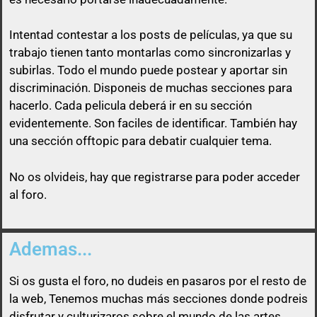
Intentad contestar a los posts de
películas
, ya que su
trabajo tienen tanto montarlas como sincronizarlas y
subirlas. Todo el mundo puede postear y aportar sin
discriminación. Disponeis de muchas secciones para
Así que un usuario que esconda su enlace, será
hacerlo. Cada pelicula deberá ir en su sección
libre de pasárselo a quien quiera sin ninguna
evidentemente. Son faciles de identificar. También hay
obligación
una sección offtopic para debatir cualquier tema.
No os olvideis, hay que registrarse para poder acceder
al foro.
Ademas...
Si os gusta el foro, no dudeis en pasaros por el resto de
la web, Tenemos muchas más secciones donde podreis
disfrutar y culturizaros sobre el mundo de las artes