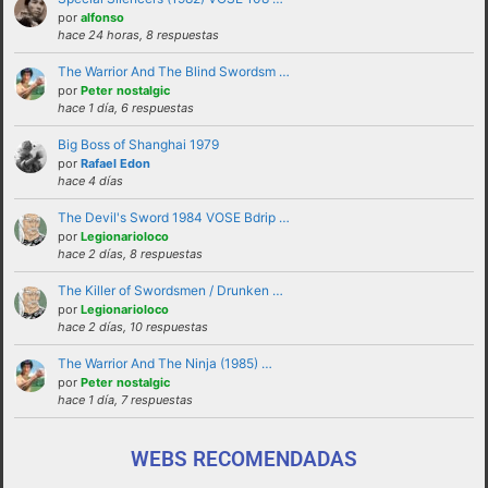
solucionadas en privado y no haciendo
por
alfonso
hace 24 horas, 8 respuestas
partícipes al resto de personas del foro.
The Warrior And The Blind Swordsm …
No revelar ni hacer público en el foro la
por
Peter nostalgic
identidad o datos personales de ningún
hace 1 día, 6 respuestas
participante sin su consentimiento, como por
Big Boss of Shanghai 1979
ejemplo direcciones de email, ip’s externas,
por
Rafael Edon
etc
hace 4 días
No enviar a los foros mensajes repetitivos
The Devil's Sword 1984 VOSE Bdrip …
En el Lenguaje web, escribir con letras
por
Legionarioloco
hace 2 días, 8 respuestas
mayusculas equivale a gritar, si no es esa su
intención sugerimos que lo evite.
The Killer of Swordsmen / Drunken …
por
Legionarioloco
Cualquier usuario que altere el buen
hace 2 días, 10 respuestas
funcionamiento del foro mediante reiteradas
The Warrior And The Ninja (1985) …
quejas, desprecio a los moderadores y/o a la
por
Peter nostalgic
administración o las normas de uso del foro
hace 1 día, 7 respuestas
será expulsado del mismo.
WEBS RECOMENDADAS
funcionamiento de este