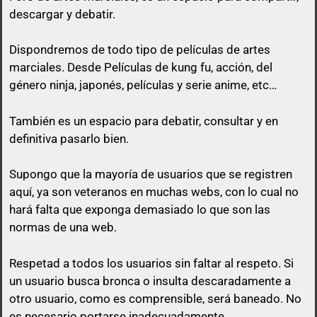
descargar y debatir.
Dispondremos de todo tipo de películas de artes
marciales. Desde Películas de kung fu, acción, del
género ninja, japonés, películas y serie anime, etc…
queda prohibido citar en los posts a
menos que esa cita tenga algo que ver con lo que
También es un espacio para debatir, consultar y en
vas a responder.
definitiva pasarlo bien.
El usuario que suba una peli, puede perfectamente
Supongo que la mayoría de usuarios que se registren
no poner el enlace ni a la vista, ni en spoiler y sólo
aquí, ya son veteranos en muchas webs, con lo cual no
pasarlo por privado en el momento que otro
hará falta que exponga demasiado lo que son las
usuario comente en su post con un comentario
normas de una web.
decente y relacionado con el mismo post.
Respetad a todos los usuarios sin faltar al respeto. Si
No vale un simple «Gracias», no vale «pásame el
un usuario busca bronca o insulta descaradamente a
enlace», ni nada parecido a mensajes escuetos de
otro usuario, como es comprensible, será baneado. No
esa índole
es necesario portarse inadecuadamente.