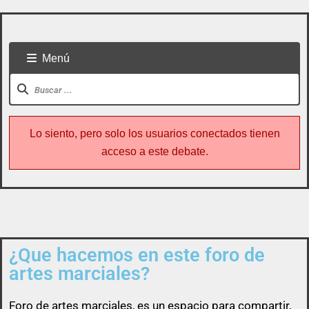
Menú
Lo siento, pero solo los usuarios conectados tienen
acceso a este debate.
¿Que hacemos en este foro de
Todo usuario puede colaborar subiendo cualquier
artes marciales?
cosa referente a artes marciales
Foro de
artes marciales
, es un espacio para compartir,