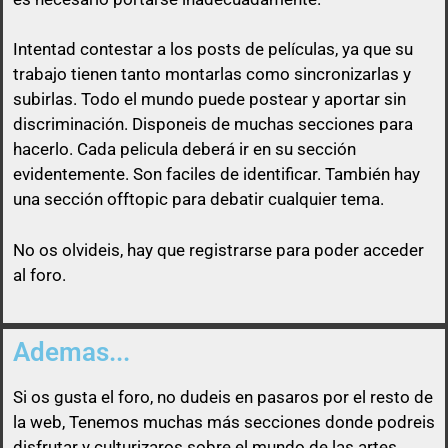
Intentad contestar a los posts de
películas
, ya que su
trabajo tienen tanto montarlas como sincronizarlas y
subirlas. Todo el mundo puede postear y aportar sin
discriminación. Disponeis de muchas secciones para
Así que un usuario que esconda su enlace, será
hacerlo. Cada pelicula deberá ir en su sección
libre de pasárselo a quien quiera sin ninguna
evidentemente. Son faciles de identificar. También hay
obligación
una sección offtopic para debatir cualquier tema.
No os olvideis, hay que registrarse para poder acceder
al foro.
Ademas...
Si os gusta el foro, no dudeis en pasaros por el resto de
la web, Tenemos muchas más secciones donde podreis
disfrutar y culturizaros sobre el mundo de las artes