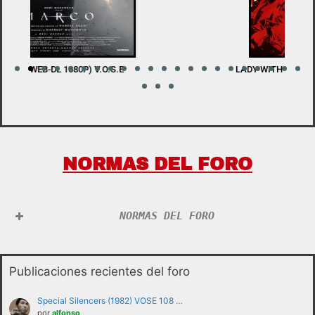
LADY WITH A SWORD (BDRIP 1080P) V.O.S.E
W
NORMAS DEL FORO
NORMAS DEL FORO
Publicaciones recientes del foro
Special Silencers (1982) VOSE 108 …
por
alfonso