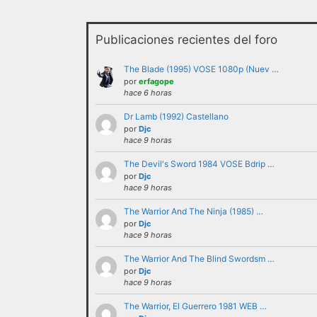
Publicaciones recientes del foro
The Blade (1995) VOSE 1080p (Nuev …
por
erfagope
hace 6 horas
Dr Lamb (1992) Castellano
No se debe insultar a ningún us
por
Djc
hace 9 horas
recurrir al insulto.
The Devil's Sword 1984 VOSE Bdrip …
No se debe hacer apología de la
por
Djc
como tales.
hace 9 horas
No trasladar a los foros discus
The Warrior And The Ninja (1985) …
partícipes al resto de personas 
por
Djc
No revelar ni hacer público en 
hace 9 horas
ejemplo direcciones de email, ip
The Warrior And The Blind Swordsm …
No enviar a los foros mensajes 
por
Djc
hace 9 horas
En el Lenguaje web, escribir con
Cualquier usuario que altere el
The Warrior, El Guerrero 1981 WEB …