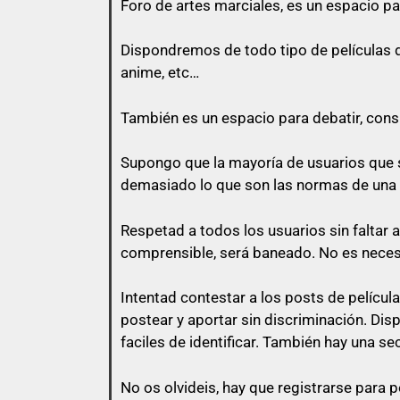
Foro de
artes marciales
, es un espacio pa
Todo usuario puede colaborar subiend
Dispondremos de todo tipo de películas de 
anime, etc…
También es un espacio para debatir, consul
con lo que vas a responder.
Supongo que la mayoría de usuarios que s
El usuario que suba una peli, puede pe
demasiado lo que son las normas de una
momento que otro usuario comente en
Respetad a todos los usuarios sin faltar 
No vale un simple «Gracias», no vale
comprensible, será baneado. No es nece
Intentad contestar a los posts de
películ
postear y aportar sin discriminación. Di
Así que un usuario que esconda su en
faciles de identificar. También hay una se
No os olvideis, hay que registrarse para p