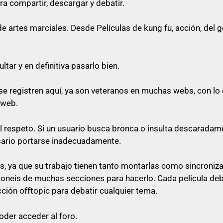
ra compartir, descargar y debatir.
o cualquier cosa referente a artes marciales
artes marciales. Desde Películas de kung fu, acción, del gén
queda prohibido citar en los posts
tar y en definitiva pasarlo bien.
e registren aquí, ya son veteranos en muchas webs, con lo 
rfectamente no poner el enlace ni a la vista, ni en spoiler
 web.
 su post con un comentario decente y relacionado con e
al respeto. Si un usuario busca bronca o insulta descaradam
 «pásame el enlace», ni nada parecido a mensajes escueto
sario portarse inadecuadamente.
as
, ya que su trabajo tienen tanto montarlas como sincroniz
sponeis de muchas secciones para hacerlo. Cada pelicula de
lace, será libre de pasárselo a quien quiera sin ninguna o
cción offtopic para debatir cualquier tema.
oder acceder al foro.