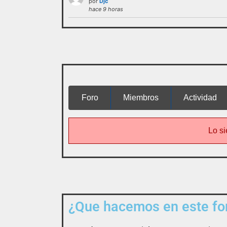
por
Djc
administración o las normas de
hace 9 horas
funcionamie
interactuar e integrarse
Foro
Miembros
Actividad
Lo si
¿Que hacemos en este for