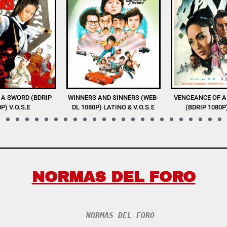
D SINNERS (WEB-
VENGEANCE OF A SNOW GIRL
THE SHAOLIN BO
LATINO & V.O.S.E
(BDRIP 1080P) V.O.S.E
1080P) V.
NORMAS DEL FORO
NORMAS DEL FORO