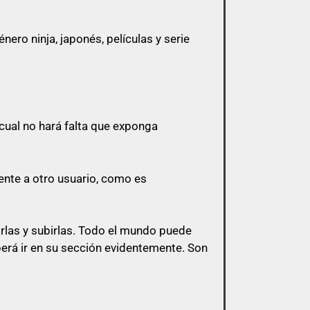
ero ninja, japonés, películas y serie
 a menos que esa cita tenga algo que ver
cual no hará falta que exponga
 y sólo pasarlo por privado en el
l mismo post.
ente a otro usuario, como es
s de esa índole
arlas y subirlas. Todo el mundo puede
berá ir en su sección evidentemente. Son
bligación