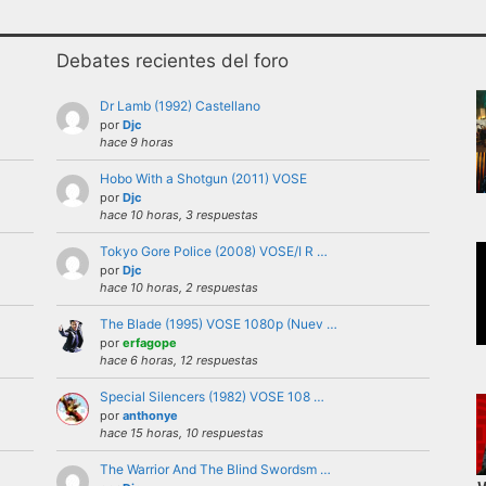
Debates recientes del foro
Dr Lamb (1992) Castellano
por
Djc
hace 9 horas
Hobo With a Shotgun (2011) VOSE
uario bajo ninguna circunstancia. Se puede criticar, discutir
por
Djc
hace 10 horas, 3 respuestas
 violencia, ni de forma verbal ni mostrando insignias, band
Tokyo Gore Police (2008) VOSE/I R …
por
Djc
hace 10 horas, 2 respuestas
iones a nivel personal con otros usuarios.Estas deben ser 
The Blade (1995) VOSE 1080p (Nuev …
del foro.
por
erfagope
el foro la identidad o datos personales de ningún participan
hace 6 horas, 12 respuestas
’s externas, etc
Special Silencers (1982) VOSE 108 …
repetitivos
por
anthonye
hace 15 horas, 10 respuestas
 letras mayusculas equivale a gritar, si no es esa su intenci
 buen funcionamiento del foro mediante reiteradas quejas, d
The Warrior And The Blind Swordsm …