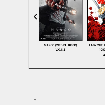
RCO (WEB-DL 1080P)
LADY WITH A SWORD (BDRIP
WINNERS AN
V.O.S.E
1080P) V.O.S.E
DL 1080P) 