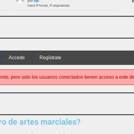
por
Djc
 uso del foro será expulsado del mismo.
hace 9 horas, 9 respuestas
nto de este foro
no es el típico de «lle
Accede
Regístrate
ento, pero solo los usuarios conectados tienen acceso a este d
o de artes marciales?