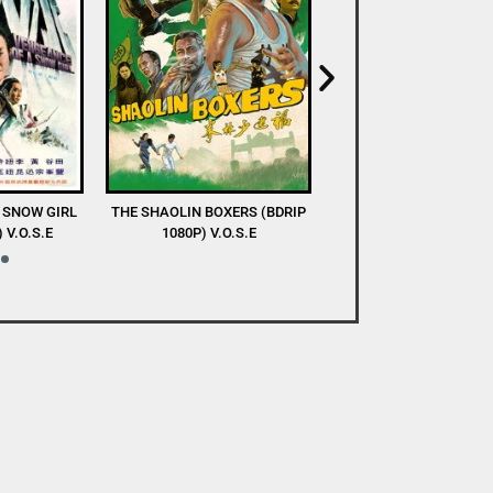
XERS (BDRIP
DEVA (WEB-DL 1080P) V.O.S.E
A TASTE OF COLD S
O.S.E
(WEBRIP 1080P) V.O.