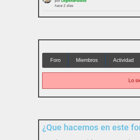
por
Legionarioloco
administración o las normas de
hace 2 días
funcionamie
interactuar e integrarse
Foro
Miembros
Actividad
Lo si
¿Que hacemos en este for