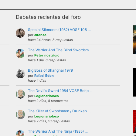
Debates recientes del foro
Special Silencers (1982) VOSE 108 …
por
alfonso
hace 24 horas, 8 respuestas
The Warrior And The Blind Swordsm …
uario bajo ninguna circunstancia. Se puede criticar, discutir
por
Peter nostalgic
hace 1 día, 6 respuestas
 violencia, ni de forma verbal ni mostrando insignias, band
Big Boss of Shanghai 1979
por
Rafael Edon
hace 4 días
iones a nivel personal con otros usuarios.Estas deben ser 
The Devil's Sword 1984 VOSE Bdrip …
del foro.
por
Legionarioloco
el foro la identidad o datos personales de ningún participan
hace 2 días, 8 respuestas
’s externas, etc
The Killer of Swordsmen / Drunken …
repetitivos
por
Legionarioloco
hace 2 días, 10 respuestas
 letras mayusculas equivale a gritar, si no es esa su intenci
 buen funcionamiento del foro mediante reiteradas quejas, d
The Warrior And The Ninja (1985) …