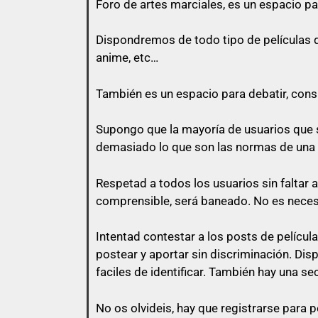
Foro de
artes marciales
, es un espacio pa
Todo usuario puede colaborar subiend
Dispondremos de todo tipo de películas de 
anime, etc…
También es un espacio para debatir, consul
con lo que vas a responder.
Supongo que la mayoría de usuarios que s
El usuario que suba una peli, puede pe
demasiado lo que son las normas de una
momento que otro usuario comente en
Respetad a todos los usuarios sin faltar 
No vale un simple «Gracias», no vale
comprensible, será baneado. No es nece
Intentad contestar a los posts de
películ
postear y aportar sin discriminación. Di
Así que un usuario que esconda su en
faciles de identificar. También hay una se
No os olvideis, hay que registrarse para p