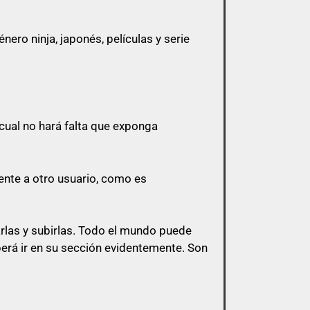
ero ninja, japonés, películas y serie
 a menos que esa cita tenga algo que ver
cual no hará falta que exponga
 y sólo pasarlo por privado en el
l mismo post.
ente a otro usuario, como es
s de esa índole
arlas y subirlas. Todo el mundo puede
berá ir en su sección evidentemente. Son
bligación