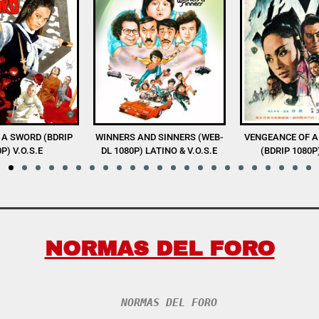
D SINNERS (WEB-
VENGEANCE OF A SNOW GIRL
THE SHAOLIN BO
LATINO & V.O.S.E
(BDRIP 1080P) V.O.S.E
1080P) V.
NORMAS DEL FORO
NORMAS DEL FORO