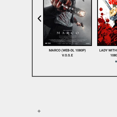
RCO (WEB-DL 1080P)
LADY WITH A SWORD (BDRIP
WINNERS AN
V.O.S.E
1080P) V.O.S.E
DL 1080P) 