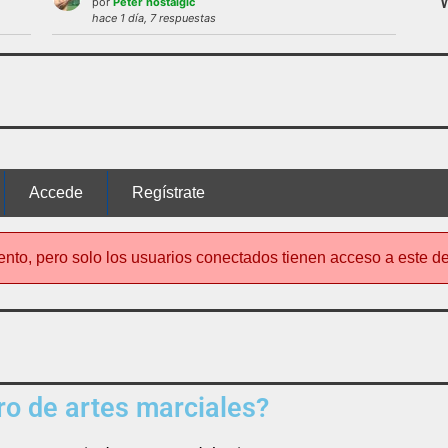
por
Peter nostalgic
 uso del foro será expulsado del mismo.
hace 1 día, 7 respuestas
nto de este foro
no es el típico de «lle
Accede
Regístrate
ento, pero solo los usuarios conectados tienen acceso a este d
o de artes marciales?