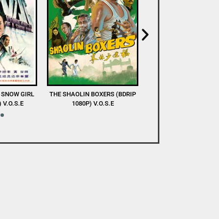
XERS (BDRIP
DEVA (WEB-DL 1080P) V.O.S.E
A TASTE OF COLD S
O.S.E
(WEBRIP 1080P) V.O.