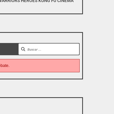
WARRIORS HEROES KUNG FU CINEMA
gar, descargar y pirarse».
ebate.