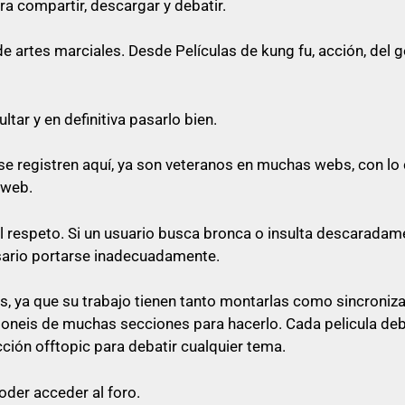
ra compartir, descargar y debatir.
o cualquier cosa referente a artes marciales
artes marciales. Desde Películas de kung fu, acción, del gén
queda prohibido citar en los posts
tar y en definitiva pasarlo bien.
e registren aquí, ya son veteranos en muchas webs, con lo 
rfectamente no poner el enlace ni a la vista, ni en spoiler
 web.
 su post con un comentario decente y relacionado con e
al respeto. Si un usuario busca bronca o insulta descaradam
 «pásame el enlace», ni nada parecido a mensajes escueto
sario portarse inadecuadamente.
as
, ya que su trabajo tienen tanto montarlas como sincroniz
sponeis de muchas secciones para hacerlo. Cada pelicula de
lace, será libre de pasárselo a quien quiera sin ninguna o
cción offtopic para debatir cualquier tema.
oder acceder al foro.