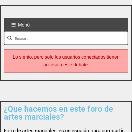
Menú
Lo siento, pero solo los usuarios conectados tienen
acceso a este debate.
¿Que hacemos en este foro de
Todo usuario puede colaborar subiendo cualquier
artes marciales?
cosa referente a artes marciales
Foro de
artes marciales
, es un espacio para compartir,