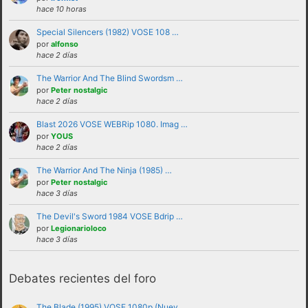
hace 10 horas
Special Silencers (1982) VOSE 108 …
por
alfonso
hace 2 días
The Warrior And The Blind Swordsm …
por
Peter nostalgic
hace 2 días
Blast 2026 VOSE WEBRip 1080. Imag …
por
YOUS
No se debe insultar a ningún usuario bajo
hace 2 días
ninguna circunstancia. Se puede criticar,
The Warrior And The Ninja (1985) …
discutir e intercambiar opiniones sin
por
Peter nostalgic
hace 3 días
necesidad de recurrir al insulto.
No se debe hacer apología de la violencia, ni
The Devil's Sword 1984 VOSE Bdrip …
por
Legionarioloco
de forma verbal ni mostrando insignias,
hace 3 días
banderas o similares que puedan
interpretarse como tales.
Debates recientes del foro
No trasladar a los foros discusiones a nivel
personal con otros usuarios.Estas deben ser
The Blade (1995) VOSE 1080p (Nuev …