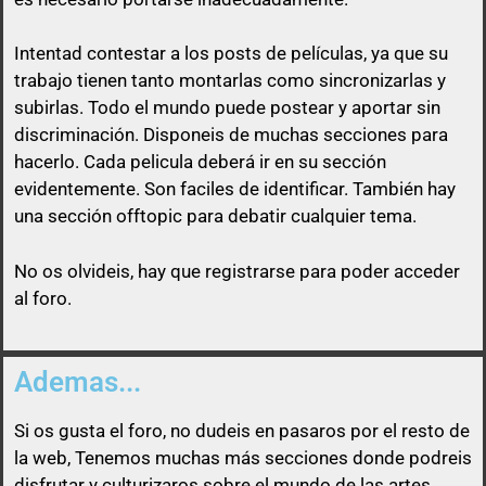
Intentad contestar a los posts de
películas
, ya que su
trabajo tienen tanto montarlas como sincronizarlas y
subirlas. Todo el mundo puede postear y aportar sin
discriminación. Disponeis de muchas secciones para
Así que un usuario que esconda su enlace, será
hacerlo. Cada pelicula deberá ir en su sección
libre de pasárselo a quien quiera sin ninguna
evidentemente. Son faciles de identificar. También hay
obligación
una sección offtopic para debatir cualquier tema.
No os olvideis, hay que registrarse para poder acceder
al foro.
Ademas...
Si os gusta el foro, no dudeis en pasaros por el resto de
la web, Tenemos muchas más secciones donde podreis
disfrutar y culturizaros sobre el mundo de las artes