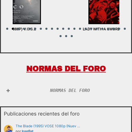
LADY WITH A SWORD (BDRIP 1080P) V.O.S.E
W
NORMAS DEL FORO
NORMAS DEL FORO
Publicaciones recientes del foro
The Blade (1995) VOSE 1080p (Nuev …
por
Ironfist