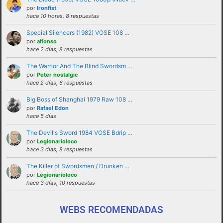
solucionadas en privado y no haciendo
por
Ironfist
hace 10 horas, 8 respuestas
partícipes al resto de personas del foro.
Special Silencers (1982) VOSE 108 …
No revelar ni hacer público en el foro la
por
alfonso
identidad o datos personales de ningún
hace 2 días, 8 respuestas
participante sin su consentimiento, como por
The Warrior And The Blind Swordsm …
ejemplo direcciones de email, ip’s externas,
por
Peter nostalgic
etc
hace 2 días, 6 respuestas
No enviar a los foros mensajes repetitivos
Big Boss of Shanghai 1979 Raw 108 …
En el Lenguaje web, escribir con letras
por
Rafael Edon
hace 5 días
mayusculas equivale a gritar, si no es esa su
intención sugerimos que lo evite.
The Devil's Sword 1984 VOSE Bdrip …
por
Legionarioloco
Cualquier usuario que altere el buen
hace 3 días, 8 respuestas
funcionamiento del foro mediante reiteradas
The Killer of Swordsmen / Drunken …
quejas, desprecio a los moderadores y/o a la
por
Legionarioloco
administración o las normas de uso del foro
hace 3 días, 10 respuestas
será expulsado del mismo.
WEBS RECOMENDADAS
funcionamiento de este