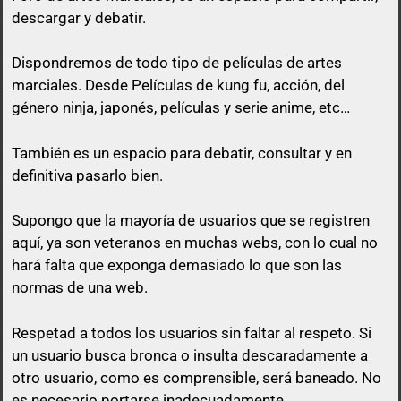
descargar y debatir.
Dispondremos de todo tipo de películas de artes
marciales. Desde Películas de kung fu, acción, del
género ninja, japonés, películas y serie anime, etc…
queda prohibido citar en los posts a
menos que esa cita tenga algo que ver con lo que
También es un espacio para debatir, consultar y en
vas a responder.
definitiva pasarlo bien.
El usuario que suba una peli, puede perfectamente
Supongo que la mayoría de usuarios que se registren
no poner el enlace ni a la vista, ni en spoiler y sólo
aquí, ya son veteranos en muchas webs, con lo cual no
pasarlo por privado en el momento que otro
hará falta que exponga demasiado lo que son las
usuario comente en su post con un comentario
normas de una web.
decente y relacionado con el mismo post.
Respetad a todos los usuarios sin faltar al respeto. Si
No vale un simple «Gracias», no vale «pásame el
un usuario busca bronca o insulta descaradamente a
enlace», ni nada parecido a mensajes escuetos de
otro usuario, como es comprensible, será baneado. No
esa índole
es necesario portarse inadecuadamente.