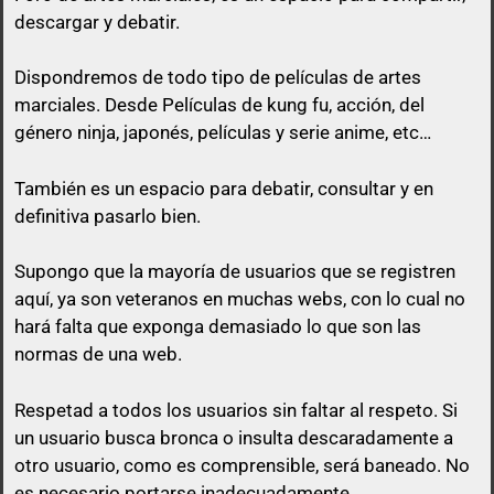
descargar y debatir.
Dispondremos de todo tipo de películas de artes
marciales. Desde Películas de kung fu, acción, del
género ninja, japonés, películas y serie anime, etc…
queda prohibido citar en los posts a
menos que esa cita tenga algo que ver con lo que
También es un espacio para debatir, consultar y en
vas a responder.
definitiva pasarlo bien.
El usuario que suba una peli, puede perfectamente
Supongo que la mayoría de usuarios que se registren
no poner el enlace ni a la vista, ni en spoiler y sólo
aquí, ya son veteranos en muchas webs, con lo cual no
pasarlo por privado en el momento que otro
hará falta que exponga demasiado lo que son las
usuario comente en su post con un comentario
normas de una web.
decente y relacionado con el mismo post.
Respetad a todos los usuarios sin faltar al respeto. Si
No vale un simple «Gracias», no vale «pásame el
un usuario busca bronca o insulta descaradamente a
enlace», ni nada parecido a mensajes escuetos de
otro usuario, como es comprensible, será baneado. No
esa índole
es necesario portarse inadecuadamente.