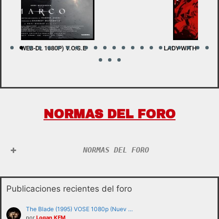
LADY WITH A SWORD (BDRIP 1080P) V.O.S.E
W
NORMAS DEL FORO
NORMAS DEL FORO
Publicaciones recientes del foro
The Blade (1995) VOSE 1080p (Nuev …
por
Logan KFM