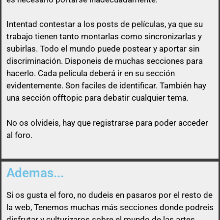
Intentad contestar a los posts de
películas
, ya que su
trabajo tienen tanto montarlas como sincronizarlas y
subirlas. Todo el mundo puede postear y aportar sin
discriminación. Disponeis de muchas secciones para
Así que un usuario que esconda su enlace, será
hacerlo. Cada pelicula deberá ir en su sección
libre de pasárselo a quien quiera sin ninguna
evidentemente. Son faciles de identificar. También hay
obligación
una sección offtopic para debatir cualquier tema.
No os olvideis, hay que registrarse para poder acceder
al foro.
Ademas...
Si os gusta el foro, no dudeis en pasaros por el resto de
la web, Tenemos muchas más secciones donde podreis
disfrutar y culturizaros sobre el mundo de las artes