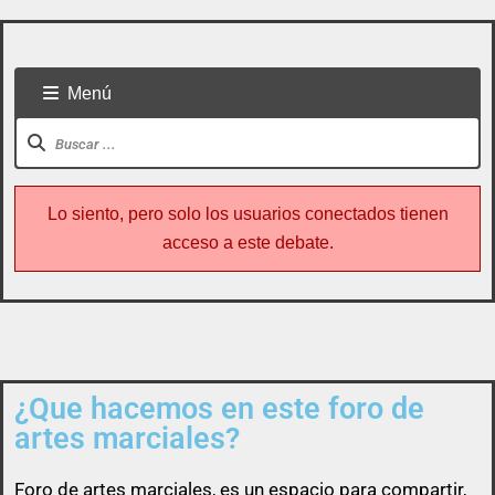
Menú
Lo siento, pero solo los usuarios conectados tienen
acceso a este debate.
¿Que hacemos en este foro de
Todo usuario puede colaborar subiendo cualquier
artes marciales?
cosa referente a artes marciales
Foro de
artes marciales
, es un espacio para compartir,