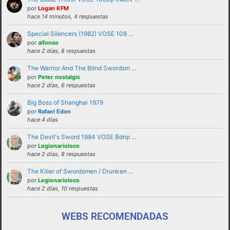
solucionadas en privado y no haciendo
por
Logan KFM
hace 14 minutos, 4 respuestas
partícipes al resto de personas del foro.
Special Silencers (1982) VOSE 108 …
No revelar ni hacer público en el foro la
por
alfonso
identidad o datos personales de ningún
hace 2 días, 8 respuestas
participante sin su consentimiento, como por
The Warrior And The Blind Swordsm …
ejemplo direcciones de email, ip’s externas,
por
Peter nostalgic
etc
hace 2 días, 6 respuestas
No enviar a los foros mensajes repetitivos
Big Boss of Shanghai 1979
En el Lenguaje web, escribir con letras
por
Rafael Edon
hace 4 días
mayusculas equivale a gritar, si no es esa su
intención sugerimos que lo evite.
The Devil's Sword 1984 VOSE Bdrip …
por
Legionarioloco
Cualquier usuario que altere el buen
hace 2 días, 8 respuestas
funcionamiento del foro mediante reiteradas
The Killer of Swordsmen / Drunken …
quejas, desprecio a los moderadores y/o a la
por
Legionarioloco
administración o las normas de uso del foro
hace 2 días, 10 respuestas
será expulsado del mismo.
WEBS RECOMENDADAS
funcionamiento de este