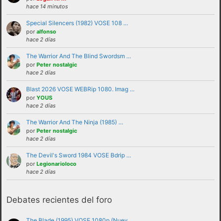
hace 14 minutos
Special Silencers (1982) VOSE 108 …
por
alfonso
hace 2 días
The Warrior And The Blind Swordsm …
por
Peter nostalgic
hace 2 días
Blast 2026 VOSE WEBRip 1080. Imag …
por
YOUS
No se debe insultar a ningún usuario bajo
hace 2 días
ninguna circunstancia. Se puede criticar,
The Warrior And The Ninja (1985) …
discutir e intercambiar opiniones sin
por
Peter nostalgic
hace 2 días
necesidad de recurrir al insulto.
No se debe hacer apología de la violencia, ni
The Devil's Sword 1984 VOSE Bdrip …
por
Legionarioloco
de forma verbal ni mostrando insignias,
hace 2 días
banderas o similares que puedan
interpretarse como tales.
Debates recientes del foro
No trasladar a los foros discusiones a nivel
personal con otros usuarios.Estas deben ser
The Blade (1995) VOSE 1080p (Nuev …