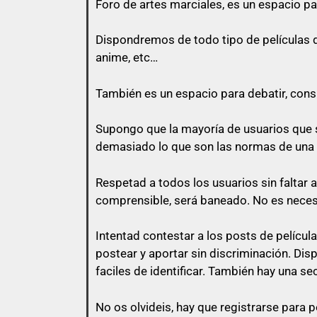
Foro de
artes marciales
, es un espacio pa
Todo usuario puede colaborar subiend
Dispondremos de todo tipo de películas de 
anime, etc…
También es un espacio para debatir, consul
con lo que vas a responder.
Supongo que la mayoría de usuarios que s
El usuario que suba una peli, puede pe
demasiado lo que son las normas de una
momento que otro usuario comente en
Respetad a todos los usuarios sin faltar 
No vale un simple «Gracias», no vale
comprensible, será baneado. No es nece
Intentad contestar a los posts de
películ
postear y aportar sin discriminación. Di
Así que un usuario que esconda su en
faciles de identificar. También hay una se
No os olvideis, hay que registrarse para p