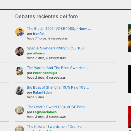
Debates recientes del foro
The Blade (1995) VOSE 1080p (Nuev …
por
Ironfist
hace 7 horas, 8 respuestas
Special Silencers (1982) VOSE 108 …
uario bajo ninguna circunstancia. Se puede criticar, discutir
por
alfonso
hace 2 días, 8 respuestas
 violencia, ni de forma verbal ni mostrando insignias, band
The Warrior And The Blind Swordsm …
por
Peter nostalgic
hace 2 días, 6 respuestas
iones a nivel personal con otros usuarios.Estas deben ser 
Big Boss of Shanghai 1979 Raw 108 …
del foro.
por
Rafael Edon
el foro la identidad o datos personales de ningún participan
hace 5 días
’s externas, etc
The Devil's Sword 1984 VOSE Bdrip …
repetitivos
por
Legionarioloco
hace 3 días, 8 respuestas
 letras mayusculas equivale a gritar, si no es esa su intenci
 buen funcionamiento del foro mediante reiteradas quejas, d
The Killer of Swordsmen / Drunken …