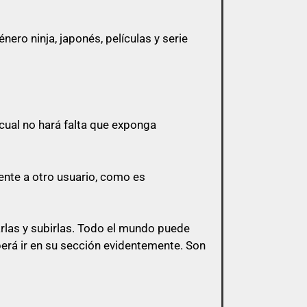
ero ninja, japonés, películas y serie
 a menos que esa cita tenga algo que ver
cual no hará falta que exponga
 y sólo pasarlo por privado en el
l mismo post.
ente a otro usuario, como es
s de esa índole
arlas y subirlas. Todo el mundo puede
berá ir en su sección evidentemente. Son
bligación