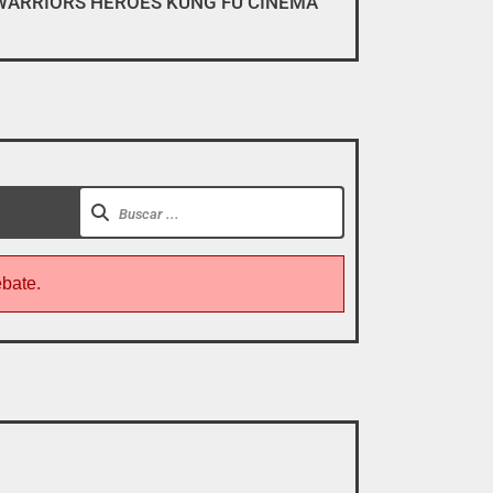
WARRIORS HEROES KUNG FU CINEMA
gar, descargar y pirarse».
ebate.