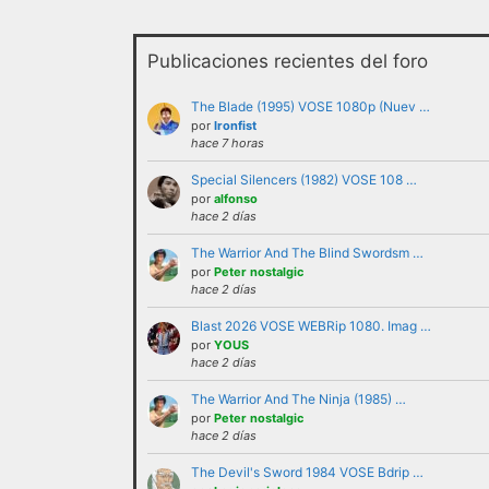
Publicaciones recientes del foro
The Blade (1995) VOSE 1080p (Nuev …
por
Ironfist
hace 7 horas
Special Silencers (1982) VOSE 108 …
No se debe insultar a ningún us
por
alfonso
hace 2 días
recurrir al insulto.
The Warrior And The Blind Swordsm …
No se debe hacer apología de la
por
Peter nostalgic
como tales.
hace 2 días
No trasladar a los foros discus
Blast 2026 VOSE WEBRip 1080. Imag …
partícipes al resto de personas 
por
YOUS
No revelar ni hacer público en 
hace 2 días
ejemplo direcciones de email, ip
The Warrior And The Ninja (1985) …
No enviar a los foros mensajes 
por
Peter nostalgic
hace 2 días
En el Lenguaje web, escribir con
Cualquier usuario que altere el
The Devil's Sword 1984 VOSE Bdrip …