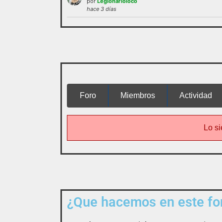
por
Legionarioloco
administración o las normas de
hace 3 días
funcionamie
interactuar e integrarse
Foro
Miembros
Actividad
Lo si
¿Que hacemos en este for