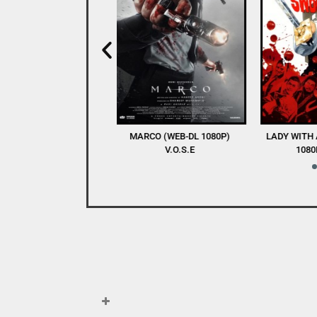
RCO (WEB-DL 1080P)
LADY WITH A SWORD (BDRIP
WINNERS AN
V.O.S.E
1080P) V.O.S.E
DL 1080P) 