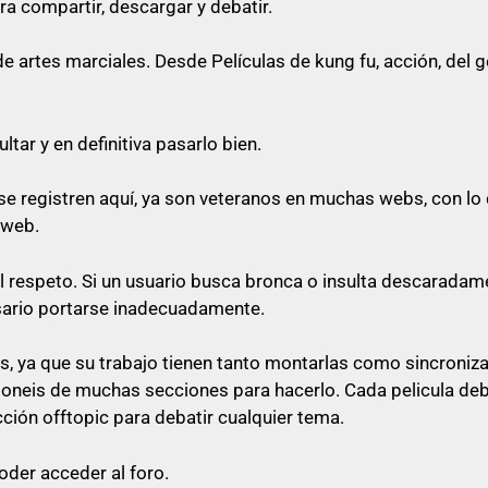
ra compartir, descargar y debatir.
o cualquier cosa referente a artes marciales
artes marciales. Desde Películas de kung fu, acción, del gén
queda prohibido citar en los posts
tar y en definitiva pasarlo bien.
e registren aquí, ya son veteranos en muchas webs, con lo 
rfectamente no poner el enlace ni a la vista, ni en spoiler
 web.
 su post con un comentario decente y relacionado con e
al respeto. Si un usuario busca bronca o insulta descaradam
 «pásame el enlace», ni nada parecido a mensajes escueto
sario portarse inadecuadamente.
as
, ya que su trabajo tienen tanto montarlas como sincroniz
sponeis de muchas secciones para hacerlo. Cada pelicula de
lace, será libre de pasárselo a quien quiera sin ninguna o
cción offtopic para debatir cualquier tema.
oder acceder al foro.