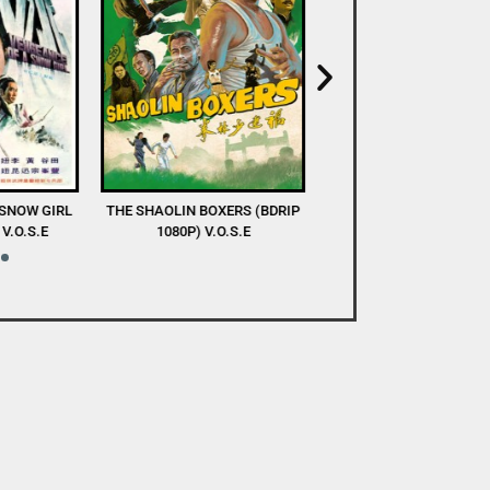
XERS (BDRIP
DEVA (WEB-DL 1080P) V.O.S.E
A TASTE OF COLD S
O.S.E
(WEBRIP 1080P) V.O.