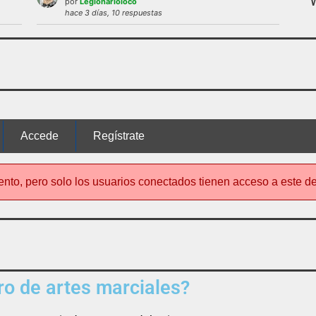
por
Legionarioloco
 uso del foro será expulsado del mismo.
hace 3 días, 10 respuestas
nto de este foro
no es el típico de «lle
Accede
Regístrate
ento, pero solo los usuarios conectados tienen acceso a este d
o de artes marciales?