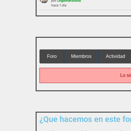
por
Legionarioloco
administración o las normas de
hace 1 día
funcionamie
interactuar e integrarse
Foro
Miembros
Actividad
Lo si
¿Que hacemos en este for