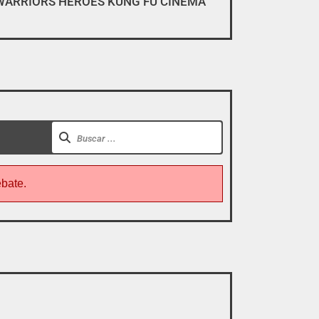
WARRIORS HEROES KUNG FU CINEMA
gar, descargar y pirarse».
ebate.