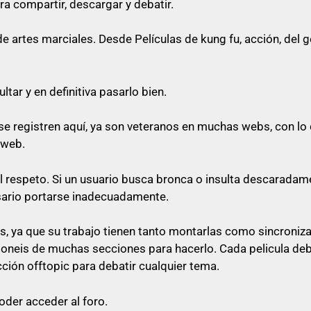
ra compartir, descargar y debatir.
o cualquier cosa referente a artes marciales
artes marciales. Desde Películas de kung fu, acción, del gén
queda prohibido citar en los posts
tar y en definitiva pasarlo bien.
e registren aquí, ya son veteranos en muchas webs, con lo 
rfectamente no poner el enlace ni a la vista, ni en spoiler
 web.
 su post con un comentario decente y relacionado con e
al respeto. Si un usuario busca bronca o insulta descaradam
 «pásame el enlace», ni nada parecido a mensajes escueto
sario portarse inadecuadamente.
as
, ya que su trabajo tienen tanto montarlas como sincroniz
sponeis de muchas secciones para hacerlo. Cada pelicula de
lace, será libre de pasárselo a quien quiera sin ninguna o
cción offtopic para debatir cualquier tema.
oder acceder al foro.