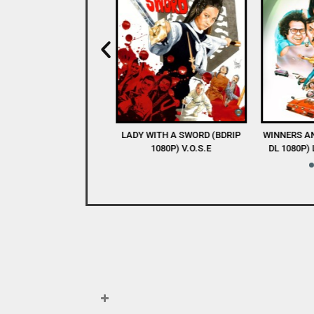
RCO (WEB-DL 1080P)
LADY WITH A SWORD (BDRIP
WINNERS AN
V.O.S.E
1080P) V.O.S.E
DL 1080P) 