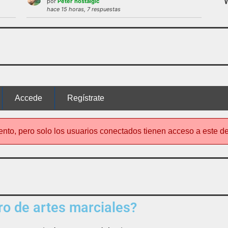
por
Peter nostalgic
 uso del foro será expulsado del mismo.
hace 15 horas, 7 respuestas
nto de este foro
no es el típico de «lle
Accede
Regístrate
ento, pero solo los usuarios conectados tienen acceso a este d
o de artes marciales?