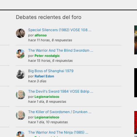
Debates recientes del foro
Special Silencers (1982) VOSE 108 …
por
alfonso
hace 11 horas, 8 respuestas
The Warrior And The Blind Swordsm …
uario bajo ninguna circunstancia. Se puede criticar, discutir
por
Peter nostalgic
hace 15 horas, 6 respuestas
 violencia, ni de forma verbal ni mostrando insignias, band
Big Boss of Shanghai 1979
por
Rafael Edon
hace 3 días
iones a nivel personal con otros usuarios.Estas deben ser 
The Devil's Sword 1984 VOSE Bdrip …
del foro.
por
Legionarioloco
el foro la identidad o datos personales de ningún participan
hace 1 día, 8 respuestas
’s externas, etc
The Killer of Swordsmen / Drunken …
repetitivos
por
Legionarioloco
hace 1 día, 10 respuestas
 letras mayusculas equivale a gritar, si no es esa su intenci
 buen funcionamiento del foro mediante reiteradas quejas, d
The Warrior And The Ninja (1985) …