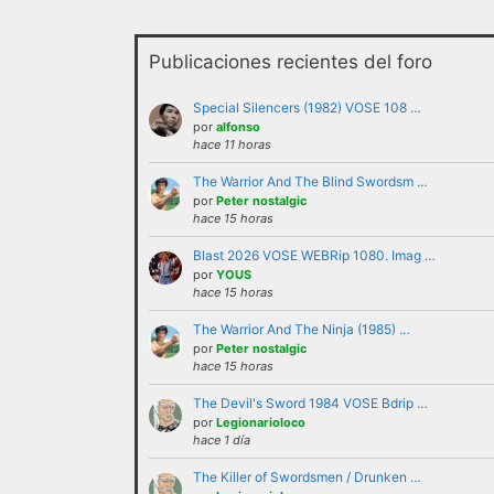
Publicaciones recientes del foro
Special Silencers (1982) VOSE 108 …
por
alfonso
hace 11 horas
The Warrior And The Blind Swordsm …
No se debe insultar a ningún us
por
Peter nostalgic
hace 15 horas
recurrir al insulto.
Blast 2026 VOSE WEBRip 1080. Imag …
No se debe hacer apología de la
por
YOUS
como tales.
hace 15 horas
No trasladar a los foros discus
The Warrior And The Ninja (1985) …
partícipes al resto de personas 
por
Peter nostalgic
No revelar ni hacer público en 
hace 15 horas
ejemplo direcciones de email, ip
The Devil's Sword 1984 VOSE Bdrip …
No enviar a los foros mensajes 
por
Legionarioloco
hace 1 día
En el Lenguaje web, escribir con
Cualquier usuario que altere el
The Killer of Swordsmen / Drunken …