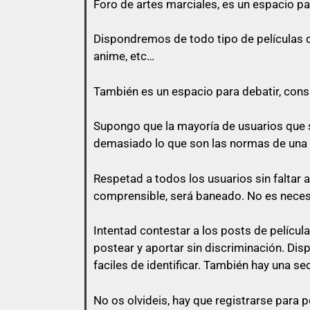
Foro de
artes marciales
, es un espacio pa
Todo usuario puede colaborar subiend
Dispondremos de todo tipo de películas de 
anime, etc…
También es un espacio para debatir, consul
con lo que vas a responder.
Supongo que la mayoría de usuarios que s
El usuario que suba una peli, puede pe
demasiado lo que son las normas de una
momento que otro usuario comente en
Respetad a todos los usuarios sin faltar 
No vale un simple «Gracias», no vale
comprensible, será baneado. No es nece
Intentad contestar a los posts de
películ
postear y aportar sin discriminación. Di
Así que un usuario que esconda su en
faciles de identificar. También hay una se
No os olvideis, hay que registrarse para p