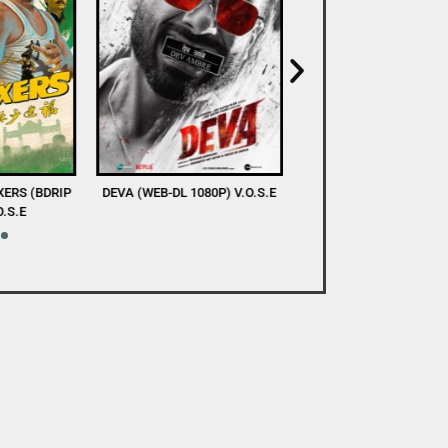
XERS (BDRIP
DEVA (WEB-DL 1080P) V.O.S.E
A TASTE OF COLD S
O.S.E
(WEBRIP 1080P) V.O.