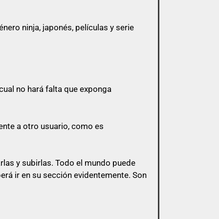
ero ninja, japonés, películas y serie
 a menos que esa cita tenga algo que ver
cual no hará falta que exponga
 y sólo pasarlo por privado en el
l mismo post.
ente a otro usuario, como es
s de esa índole
arlas y subirlas. Todo el mundo puede
berá ir en su sección evidentemente. Son
bligación