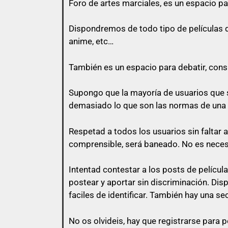
Foro de
artes marciales
, es un espacio pa
Todo usuario puede colaborar subiend
Dispondremos de todo tipo de películas de 
anime, etc…
También es un espacio para debatir, consul
con lo que vas a responder.
Supongo que la mayoría de usuarios que s
El usuario que suba una peli, puede pe
demasiado lo que son las normas de una
momento que otro usuario comente en
Respetad a todos los usuarios sin faltar 
No vale un simple «Gracias», no vale
comprensible, será baneado. No es nece
Intentad contestar a los posts de
películ
postear y aportar sin discriminación. Di
Así que un usuario que esconda su en
faciles de identificar. También hay una se
No os olvideis, hay que registrarse para p