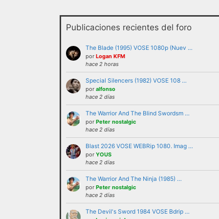
Publicaciones recientes del foro
The Blade (1995) VOSE 1080p (Nuev …
por
Logan KFM
hace 2 horas
Special Silencers (1982) VOSE 108 …
No se debe insultar a ningún us
por
alfonso
hace 2 días
recurrir al insulto.
The Warrior And The Blind Swordsm …
No se debe hacer apología de la
por
Peter nostalgic
como tales.
hace 2 días
No trasladar a los foros discus
Blast 2026 VOSE WEBRip 1080. Imag …
partícipes al resto de personas 
por
YOUS
No revelar ni hacer público en 
hace 2 días
ejemplo direcciones de email, ip
The Warrior And The Ninja (1985) …
No enviar a los foros mensajes 
por
Peter nostalgic
hace 2 días
En el Lenguaje web, escribir con
Cualquier usuario que altere el
The Devil's Sword 1984 VOSE Bdrip …