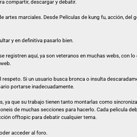
ra compartir, descargar y debatir.
o cualquier cosa referente a artes marciales
artes marciales. Desde Películas de kung fu, acción, del gén
queda prohibido citar en los posts
tar y en definitiva pasarlo bien.
e registren aquí, ya son veteranos en muchas webs, con lo 
rfectamente no poner el enlace ni a la vista, ni en spoiler
 web.
 su post con un comentario decente y relacionado con e
al respeto. Si un usuario busca bronca o insulta descaradam
 «pásame el enlace», ni nada parecido a mensajes escueto
sario portarse inadecuadamente.
as
, ya que su trabajo tienen tanto montarlas como sincroniz
sponeis de muchas secciones para hacerlo. Cada pelicula de
lace, será libre de pasárselo a quien quiera sin ninguna o
cción offtopic para debatir cualquier tema.
oder acceder al foro.