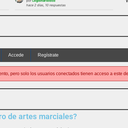
por
Legionarioloco
 uso del foro será expulsado del mismo.
hace 2 días, 10 respuestas
nto de este foro
no es el típico de «lle
Accede
Regístrate
ento, pero solo los usuarios conectados tienen acceso a este d
o de artes marciales?