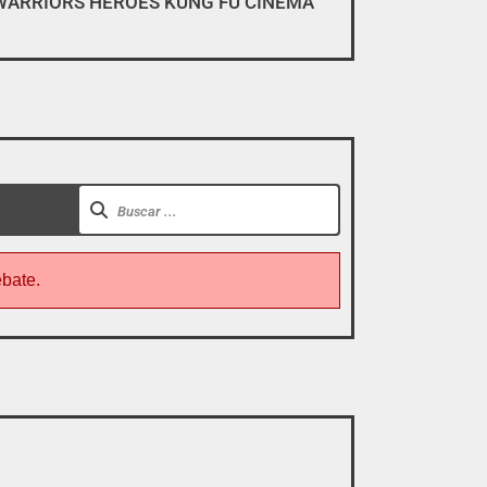
WARRIORS HEROES KUNG FU CINEMA
gar, descargar y pirarse».
ebate.