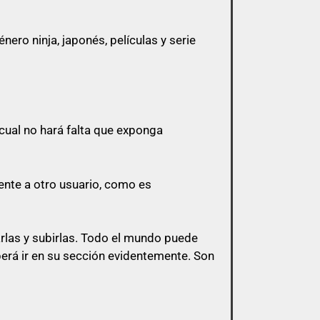
ero ninja, japonés, películas y serie
 a menos que esa cita tenga algo que ver
cual no hará falta que exponga
 y sólo pasarlo por privado en el
l mismo post.
ente a otro usuario, como es
s de esa índole
arlas y subirlas. Todo el mundo puede
berá ir en su sección evidentemente. Son
bligación