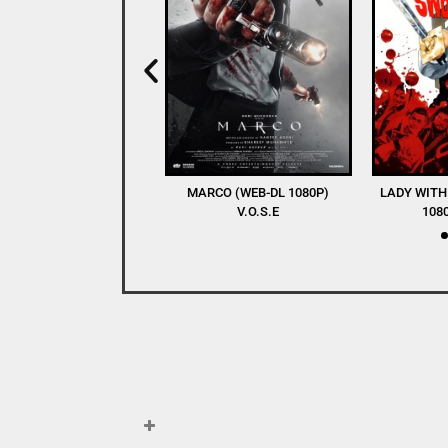
RCO (WEB-DL 1080P)
LADY WITH A SWORD (BDRIP
WINNERS AN
V.O.S.E
1080P) V.O.S.E
DL 1080P) 