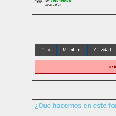
por
Legionarioloco
administración o las normas de
hace 2 días
funcionamie
interactuar e integrarse
Foro
Miembros
Actividad
Lo si
¿Que hacemos en este for