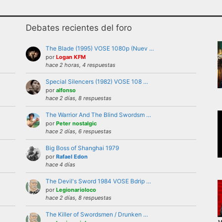
Debates recientes del foro
The Blade (1995) VOSE 1080p (Nuev …
por
Logan KFM
hace 2 horas, 4 respuestas
Special Silencers (1982) VOSE 108 …
uario bajo ninguna circunstancia. Se puede criticar, discutir
por
alfonso
hace 2 días, 8 respuestas
 violencia, ni de forma verbal ni mostrando insignias, band
The Warrior And The Blind Swordsm …
por
Peter nostalgic
hace 2 días, 6 respuestas
iones a nivel personal con otros usuarios.Estas deben ser 
Big Boss of Shanghai 1979
del foro.
por
Rafael Edon
el foro la identidad o datos personales de ningún participan
hace 4 días
’s externas, etc
The Devil's Sword 1984 VOSE Bdrip …
repetitivos
por
Legionarioloco
hace 2 días, 8 respuestas
 letras mayusculas equivale a gritar, si no es esa su intenci
 buen funcionamiento del foro mediante reiteradas quejas, d
The Killer of Swordsmen / Drunken …