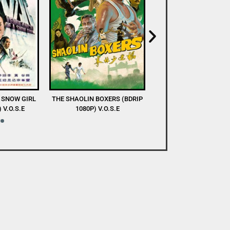
XERS (BDRIP
DEVA (WEB-DL 1080P) V.O.S.E
A TASTE OF COLD S
O.S.E
(WEBRIP 1080P) V.O.