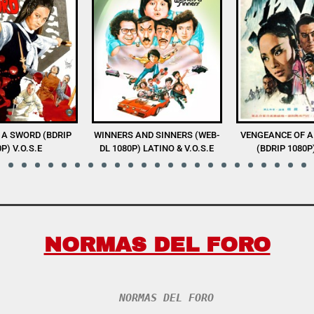
D SINNERS (WEB-
VENGEANCE OF A SNOW GIRL
THE SHAOLIN BO
LATINO & V.O.S.E
(BDRIP 1080P) V.O.S.E
1080P) V.
NORMAS DEL FORO
NORMAS DEL FORO