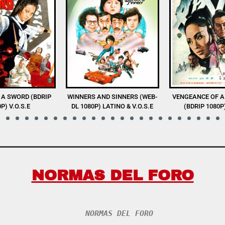
D SINNERS (WEB-
VENGEANCE OF A SNOW GIRL
THE SHAOLIN BO
LATINO & V.O.S.E
(BDRIP 1080P) V.O.S.E
1080P) V.
NORMAS DEL FORO
NORMAS DEL FORO