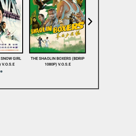
XERS (BDRIP
DEVA (WEB-DL 1080P) V.O.S.E
A TASTE OF COLD S
O.S.E
(WEBRIP 1080P) V.O.