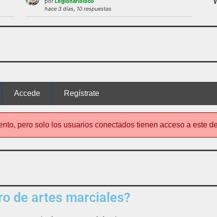
por
Legionarioloco
 uso del foro será expulsado del mismo.
hace 3 días, 10 respuestas
nto de este foro
no es el típico de «lle
Accede
Regístrate
ento, pero solo los usuarios conectados tienen acceso a este d
o de artes marciales?