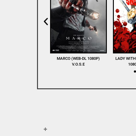
RCO (WEB-DL 1080P)
LADY WITH A SWORD (BDRIP
WINNERS AN
V.O.S.E
1080P) V.O.S.E
DL 1080P) 