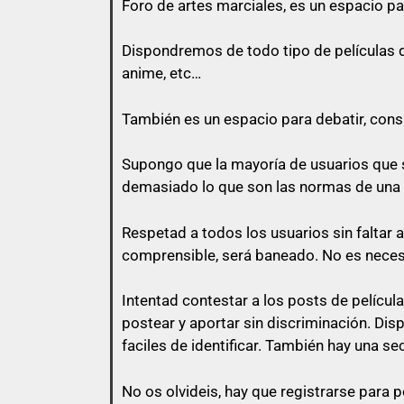
Foro de
artes marciales
, es un espacio pa
Todo usuario puede colaborar subiend
Dispondremos de todo tipo de películas de 
anime, etc…
También es un espacio para debatir, consul
con lo que vas a responder.
Supongo que la mayoría de usuarios que s
El usuario que suba una peli, puede pe
demasiado lo que son las normas de una
momento que otro usuario comente en
Respetad a todos los usuarios sin faltar 
No vale un simple «Gracias», no vale
comprensible, será baneado. No es nece
Intentad contestar a los posts de
películ
postear y aportar sin discriminación. Di
Así que un usuario que esconda su en
faciles de identificar. También hay una se
No os olvideis, hay que registrarse para p