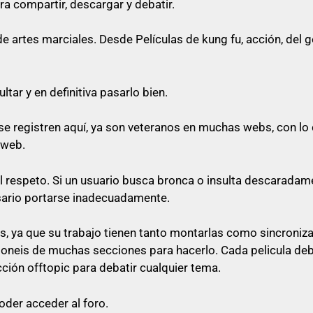
ra compartir, descargar y debatir.
o cualquier cosa referente a artes marciales
artes marciales. Desde Películas de kung fu, acción, del gén
queda prohibido citar en los posts
tar y en definitiva pasarlo bien.
e registren aquí, ya son veteranos en muchas webs, con lo 
rfectamente no poner el enlace ni a la vista, ni en spoiler
 web.
 su post con un comentario decente y relacionado con e
al respeto. Si un usuario busca bronca o insulta descaradam
 «pásame el enlace», ni nada parecido a mensajes escueto
sario portarse inadecuadamente.
as
, ya que su trabajo tienen tanto montarlas como sincroniz
sponeis de muchas secciones para hacerlo. Cada pelicula de
lace, será libre de pasárselo a quien quiera sin ninguna o
cción offtopic para debatir cualquier tema.
oder acceder al foro.