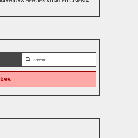
WARRIORS HEROES KUNG FU CINEMA
gar, descargar y pirarse».
ebate.