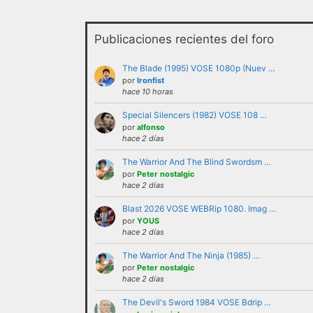
Publicaciones recientes del foro
The Blade (1995) VOSE 1080p (Nuev …
por
Ironfist
hace 10 horas
Special Silencers (1982) VOSE 108 …
No se debe insultar a ningún us
por
alfonso
hace 2 días
recurrir al insulto.
The Warrior And The Blind Swordsm …
No se debe hacer apología de la
por
Peter nostalgic
como tales.
hace 2 días
No trasladar a los foros discus
Blast 2026 VOSE WEBRip 1080. Imag …
partícipes al resto de personas 
por
YOUS
No revelar ni hacer público en 
hace 2 días
ejemplo direcciones de email, ip
The Warrior And The Ninja (1985) …
No enviar a los foros mensajes 
por
Peter nostalgic
hace 2 días
En el Lenguaje web, escribir con
Cualquier usuario que altere el
The Devil's Sword 1984 VOSE Bdrip …