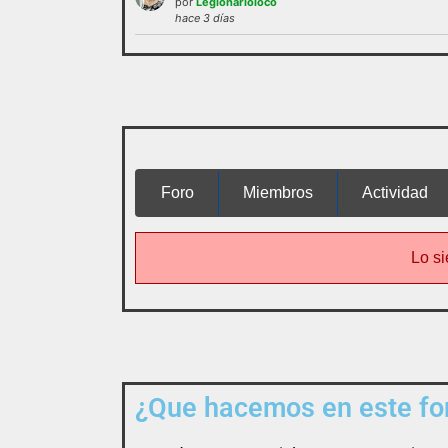
por
Legionarioloco
administración o las normas de
hace 3 días
funcionamie
interactuar e integrarse
Foro
Miembros
Actividad
Lo si
¿Que hacemos en este for