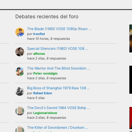
Debates recientes del foro
The Blade (1995) VOSE 1080p (Nuev …
por
Ironfist
hace 10 horas, 8 respuestas
Special Silencers (1982) VOSE 108 …
uario bajo ninguna circunstancia. Se puede criticar, discutir
por
alfonso
hace 2 días, 8 respuestas
 violencia, ni de forma verbal ni mostrando insignias, band
The Warrior And The Blind Swordsm …
por
Peter nostalgic
hace 2 días, 6 respuestas
iones a nivel personal con otros usuarios.Estas deben ser 
Big Boss of Shanghai 1979 Raw 108 …
del foro.
por
Rafael Edon
el foro la identidad o datos personales de ningún participan
hace 5 días
’s externas, etc
The Devil's Sword 1984 VOSE Bdrip …
repetitivos
por
Legionarioloco
hace 3 días, 8 respuestas
 letras mayusculas equivale a gritar, si no es esa su intenci
 buen funcionamiento del foro mediante reiteradas quejas, d
The Killer of Swordsmen / Drunken …