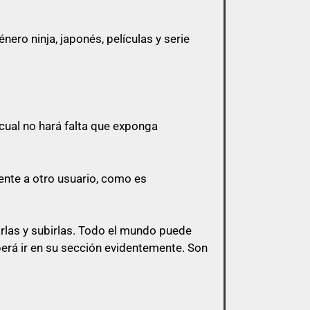
ero ninja, japonés, películas y serie
 a menos que esa cita tenga algo que ver
cual no hará falta que exponga
 y sólo pasarlo por privado en el
l mismo post.
ente a otro usuario, como es
s de esa índole
arlas y subirlas. Todo el mundo puede
berá ir en su sección evidentemente. Son
bligación