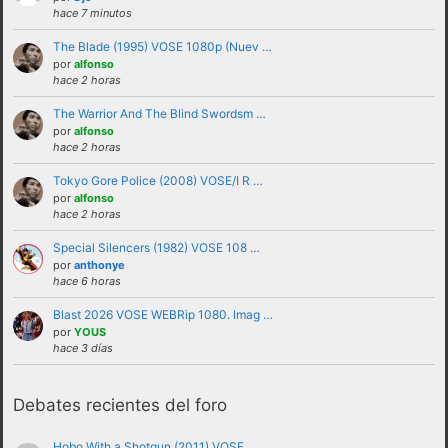
hace 7 minutos
The Blade (1995) VOSE 1080p (Nuev …
por
alfonso
hace 2 horas
The Warrior And The Blind Swordsm …
por
alfonso
hace 2 horas
Tokyo Gore Police (2008) VOSE/I R …
por
alfonso
No se debe insultar a ningún usuario bajo
hace 2 horas
ninguna circunstancia. Se puede criticar,
Special Silencers (1982) VOSE 108 …
discutir e intercambiar opiniones sin
por
anthonye
hace 6 horas
necesidad de recurrir al insulto.
No se debe hacer apología de la violencia, ni
Blast 2026 VOSE WEBRip 1080. Imag …
por
YOUS
de forma verbal ni mostrando insignias,
hace 3 días
banderas o similares que puedan
interpretarse como tales.
Debates recientes del foro
No trasladar a los foros discusiones a nivel
personal con otros usuarios.Estas deben ser
Hobo With a Shotgun (2011) VOSE