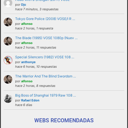
solucionadas en privado y no haciendo
por
Djc
hace 7 minutos, 3 respuestas
partícipes al resto de personas del foro.
Tokyo Gore Police (2008) VOSE/I R …
No revelar ni hacer público en el foro la
por
alfonso
identidad o datos personales de ningún
hace 2 horas, 1 respuesta
participante sin su consentimiento, como por
The Blade (1995) VOSE 1080p (Nuev …
ejemplo direcciones de email, ip’s externas,
por
alfonso
etc
hace 2 horas, 11 respuestas
No enviar a los foros mensajes repetitivos
Special Silencers (1982) VOSE 108 …
En el Lenguaje web, escribir con letras
por
anthonye
hace 6 horas, 10 respuestas
mayusculas equivale a gritar, si no es esa su
intención sugerimos que lo evite.
The Warrior And The Blind Swordsm …
por
alfonso
Cualquier usuario que altere el buen
hace 2 horas, 8 respuestas
funcionamiento del foro mediante reiteradas
Big Boss of Shanghai 1979 Raw 108 …
quejas, desprecio a los moderadores y/o a la
por
Rafael Edon
administración o las normas de uso del foro
hace 6 días
será expulsado del mismo.
WEBS RECOMENDADAS
funcionamiento de este