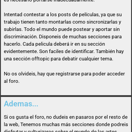
Intentad contestar a los posts de
películas
, ya que su
trabajo tienen tanto montarlas como sincronizarlas y
subirlas. Todo el mundo puede postear y aportar sin
discriminación. Disponeis de muchas secciones para
Así que un usuario que esconda su enlace, será
hacerlo. Cada pelicula deberá ir en su sección
libre de pasárselo a quien quiera sin ninguna
evidentemente. Son faciles de identificar. También hay
obligación
una sección offtopic para debatir cualquier tema.
No os olvideis, hay que registrarse para poder acceder
al foro.
Ademas...
Si os gusta el foro, no dudeis en pasaros por el resto de
la web, Tenemos muchas más secciones donde podreis
disfrutar y culturizaros sobre el mundo de las artes