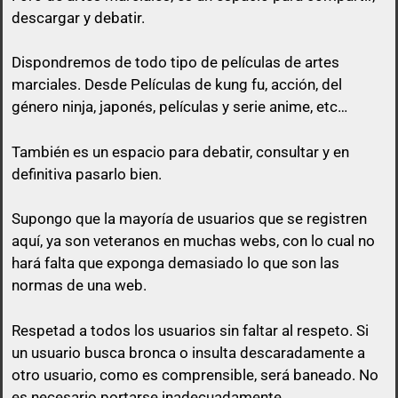
descargar y debatir.
Dispondremos de todo tipo de películas de artes
marciales. Desde Películas de kung fu, acción, del
género ninja, japonés, películas y serie anime, etc…
queda prohibido citar en los posts a
menos que esa cita tenga algo que ver con lo que
También es un espacio para debatir, consultar y en
vas a responder.
definitiva pasarlo bien.
El usuario que suba una peli, puede perfectamente
Supongo que la mayoría de usuarios que se registren
no poner el enlace ni a la vista, ni en spoiler y sólo
aquí, ya son veteranos en muchas webs, con lo cual no
pasarlo por privado en el momento que otro
hará falta que exponga demasiado lo que son las
usuario comente en su post con un comentario
normas de una web.
decente y relacionado con el mismo post.
Respetad a todos los usuarios sin faltar al respeto. Si
No vale un simple «Gracias», no vale «pásame el
un usuario busca bronca o insulta descaradamente a
enlace», ni nada parecido a mensajes escuetos de
otro usuario, como es comprensible, será baneado. No
esa índole
es necesario portarse inadecuadamente.