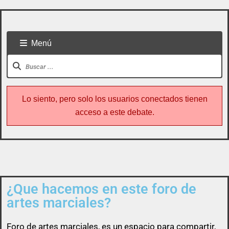
Menú
Lo siento, pero solo los usuarios conectados tienen
acceso a este debate.
¿Que hacemos en este foro de
Todo usuario puede colaborar subiendo cualquier
artes marciales?
cosa referente a artes marciales
Foro de
artes marciales
, es un espacio para compartir,