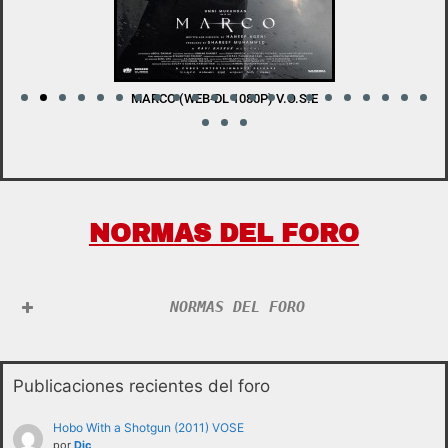
LADY WITH A SWORD (BDRIP 1080P) V.O.S.E
W
NORMAS DEL FORO
NORMAS DEL FORO
Publicaciones recientes del foro
Hobo With a Shotgun (2011) VOSE
por
Djc