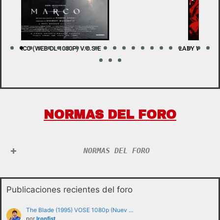
LADY WITH A SWORD (BDRIP 1080P) V.O.S.E
W
NORMAS DEL FORO
NORMAS DEL FORO
Publicaciones recientes del foro
The Blade (1995) VOSE 1080p (Nuev …
por
Ironfist