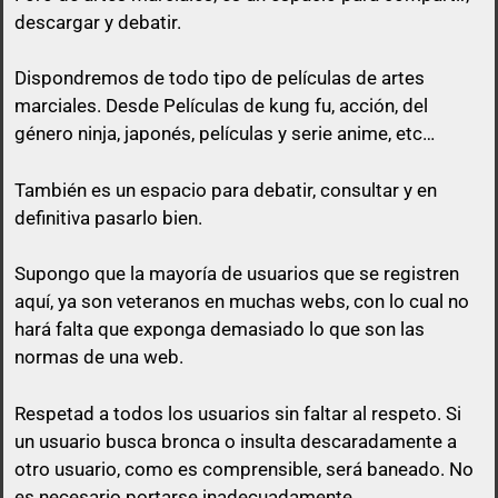
descargar y debatir.
Dispondremos de todo tipo de películas de artes
marciales. Desde Películas de kung fu, acción, del
género ninja, japonés, películas y serie anime, etc…
queda prohibido citar en los posts a
menos que esa cita tenga algo que ver con lo que
También es un espacio para debatir, consultar y en
vas a responder.
definitiva pasarlo bien.
El usuario que suba una peli, puede perfectamente
Supongo que la mayoría de usuarios que se registren
no poner el enlace ni a la vista, ni en spoiler y sólo
aquí, ya son veteranos en muchas webs, con lo cual no
pasarlo por privado en el momento que otro
hará falta que exponga demasiado lo que son las
usuario comente en su post con un comentario
normas de una web.
decente y relacionado con el mismo post.
Respetad a todos los usuarios sin faltar al respeto. Si
No vale un simple «Gracias», no vale «pásame el
un usuario busca bronca o insulta descaradamente a
enlace», ni nada parecido a mensajes escuetos de
otro usuario, como es comprensible, será baneado. No
esa índole
es necesario portarse inadecuadamente.