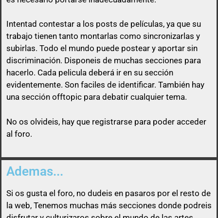
Intentad contestar a los posts de
películas
, ya que su
trabajo tienen tanto montarlas como sincronizarlas y
subirlas. Todo el mundo puede postear y aportar sin
discriminación. Disponeis de muchas secciones para
Así que un usuario que esconda su enlace, será
hacerlo. Cada pelicula deberá ir en su sección
libre de pasárselo a quien quiera sin ninguna
evidentemente. Son faciles de identificar. También hay
obligación
una sección offtopic para debatir cualquier tema.
No os olvideis, hay que registrarse para poder acceder
al foro.
Ademas...
Si os gusta el foro, no dudeis en pasaros por el resto de
la web, Tenemos muchas más secciones donde podreis
disfrutar y culturizaros sobre el mundo de las artes