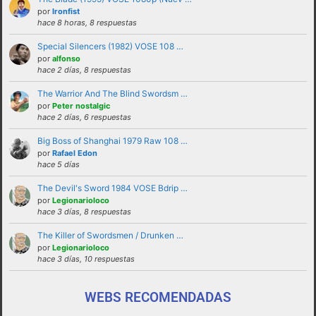
solucionadas en privado y no haciendo
por
Ironfist
hace 8 horas, 8 respuestas
partícipes al resto de personas del foro.
Special Silencers (1982) VOSE 108 …
No revelar ni hacer público en el foro la
por
alfonso
identidad o datos personales de ningún
hace 2 días, 8 respuestas
participante sin su consentimiento, como por
The Warrior And The Blind Swordsm …
ejemplo direcciones de email, ip’s externas,
por
Peter nostalgic
etc
hace 2 días, 6 respuestas
No enviar a los foros mensajes repetitivos
Big Boss of Shanghai 1979 Raw 108 …
En el Lenguaje web, escribir con letras
por
Rafael Edon
hace 5 días
mayusculas equivale a gritar, si no es esa su
intención sugerimos que lo evite.
The Devil's Sword 1984 VOSE Bdrip …
por
Legionarioloco
Cualquier usuario que altere el buen
hace 3 días, 8 respuestas
funcionamiento del foro mediante reiteradas
The Killer of Swordsmen / Drunken …
quejas, desprecio a los moderadores y/o a la
por
Legionarioloco
administración o las normas de uso del foro
hace 3 días, 10 respuestas
será expulsado del mismo.
WEBS RECOMENDADAS
funcionamiento de este