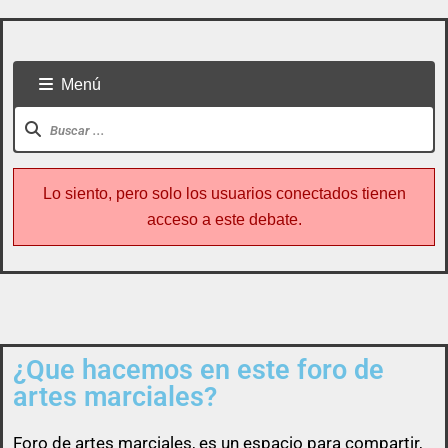
Menú
Lo siento, pero solo los usuarios conectados tienen
acceso a este debate.
¿Que hacemos en este foro de
Todo usuario puede colaborar subiendo cualquier
artes marciales?
cosa referente a artes marciales
Foro de
artes marciales
, es un espacio para compartir,