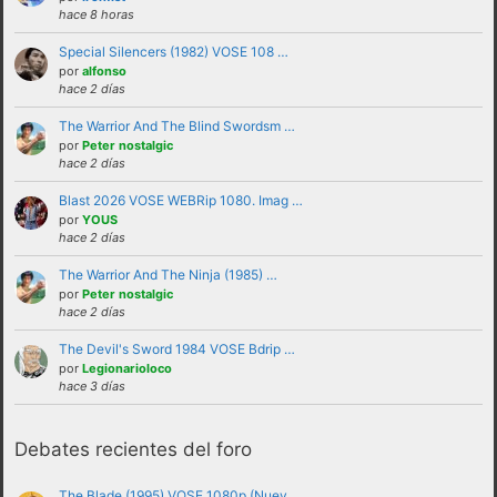
hace 8 horas
Special Silencers (1982) VOSE 108 …
por
alfonso
hace 2 días
The Warrior And The Blind Swordsm …
por
Peter nostalgic
hace 2 días
Blast 2026 VOSE WEBRip 1080. Imag …
por
YOUS
No se debe insultar a ningún usuario bajo
hace 2 días
ninguna circunstancia. Se puede criticar,
The Warrior And The Ninja (1985) …
discutir e intercambiar opiniones sin
por
Peter nostalgic
hace 2 días
necesidad de recurrir al insulto.
No se debe hacer apología de la violencia, ni
The Devil's Sword 1984 VOSE Bdrip …
por
Legionarioloco
de forma verbal ni mostrando insignias,
hace 3 días
banderas o similares que puedan
interpretarse como tales.
Debates recientes del foro
No trasladar a los foros discusiones a nivel
personal con otros usuarios.Estas deben ser
The Blade (1995) VOSE 1080p (Nuev …